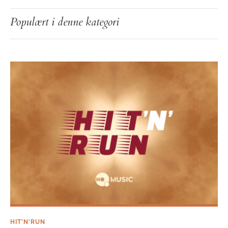
Hit’n’Run: Uge 44
Populært i denne kategori
HIT'N'RUN