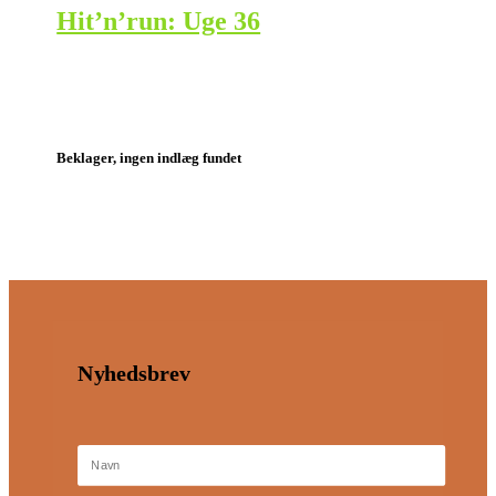
Hit’n’run: Uge 36
Beklager, ingen indlæg fundet
Nyhedsbrev