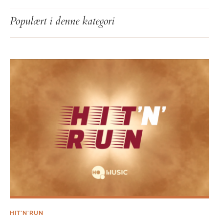
Hit’n’Run: Uge 44
Populært i denne kategori
HIT'N'RUN