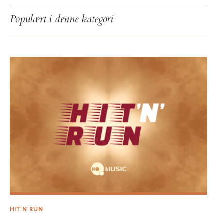
Hit’n’Run: uge 34
Populært i denne kategori
HIT'N'RUN