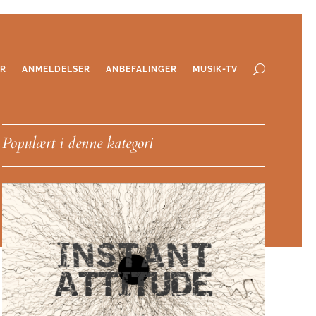
ER
ANMELDELSER
ANBEFALINGER
MUSIK-TV
Populært i denne kategori