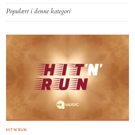
Hit’n’Run: uge 29
Populært i denne kategori
HIT'N'RUN