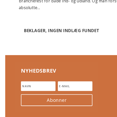
branchefest for både ind- og udland. Og man fo
absolutte...
BEKLAGER, INGEN INDLÆG FUNDET
NYHEDSBREV
Abonner