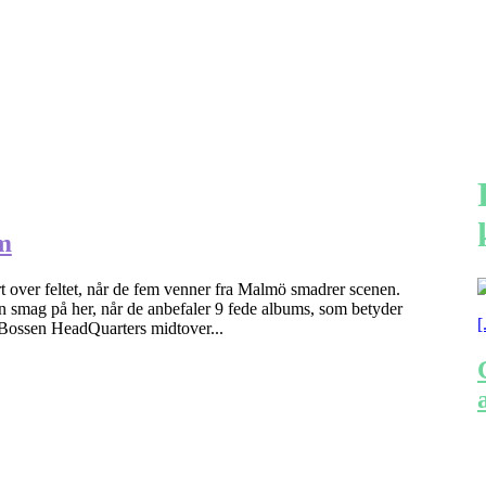
um
fart over feltet, når de fem venner fra Malmö smadrer scenen.
 en smag på her, når de anbefaler 9 fede albums, som betyder
[
 Bossen HeadQuarters midtover...