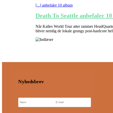
[...] anbefaler 10 album
Death To Seattle anbefaler 1
Når Kalles World Tour atter rammer HeadQuarters
bliver nemlig de lokale grungy post-hardcore hel
Nyhedsbrev