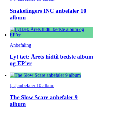
Snakefingers INC anbefaler 10
album
Anbefaling
Lyt tæt: Årets hidtil bedste album
og EP’er
[...] anbefaler 10 album
The Slow Scare anbefaler 9
album