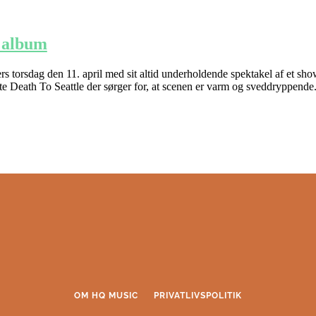
0 album
 torsdag den 11. april med sit altid underholdende spektakel af et sho
te Death To Seattle der sørger for, at scenen er varm og sveddryppende.
OM HQ MUSIC
PRIVATLIVSPOLITIK