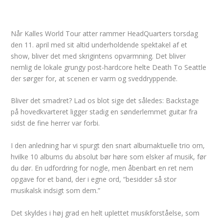
Når Kalles World Tour atter rammer HeadQuarters torsdag
den 11. april med sit altid underholdende spektakel af et
show, bliver det med skrigintens opvarmning. Det bliver
nemlig de lokale grungy post-hardcore helte Death To Seattle
der sørger for, at scenen er varm og sveddryppende.
Bliver det smadret? Lad os blot sige det således: Backstage
på hovedkvarteret ligger stadig en sønderlemmet guitar fra
sidst de fine herrer var forbi.
I den anledning har vi spurgt den snart albumaktuelle trio om,
hvilke 10 albums du absolut bør høre som elsker af musik, før
du dør. En udfordring for nogle, men åbenbart en ret nem
opgave for et band, der i egne ord, “besidder så stor
musikalsk indsigt som dem.”
Det skyldes i høj grad en helt uplettet musikforståelse, som