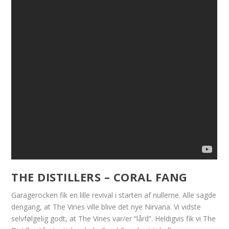
THE DISTILLERS – CORAL FANG
Garagerocken fik en lille revival i starten af nullerne. Alle sagde
dengang, at The Vines ville blive det nye Nirvana. Vi vidste
selvfølgelig godt, at The Vines var/er “lård”. Heldigvis fik vi The