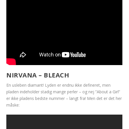
NIRVANA – BLEACH
En usleben diamant! Lyden er endnu ikke defineret, men
pladen indeholder stadig mange perler – og nej ”About a Girl”
er ikke pladens bedste nummer – langt fra! Men det er det her
måske: