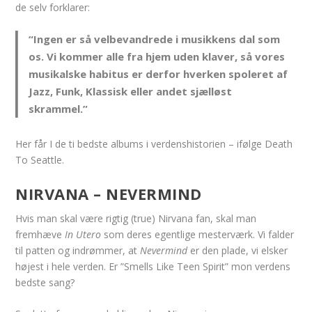
de selv forklarer:
“Ingen er så velbevandrede i musikkens dal som
os. Vi kommer alle fra hjem uden klaver, så vores
musikalske habitus er derfor hverken spoleret af
Jazz, Funk, Klassisk eller andet sjælløst
skrammel.”
Her får I de ti bedste albums i verdenshistorien – ifølge Death
To Seattle.
NIRVANA – NEVERMIND
Hvis man skal være rigtig (true) Nirvana fan, skal man
fremhæve
In Utero
som deres egentlige mesterværk. Vi falder
til patten og indrømmer, at
Nevermind
er den plade, vi elsker
højest i hele verden. Er ”Smells Like Teen Spirit” mon verdens
bedste sang?