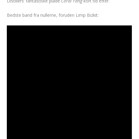
Distillers’ fantastiske plade
Coral Fang
kort tid efter.
Bedste band fra nullerne, foruden Limp Bizkit: