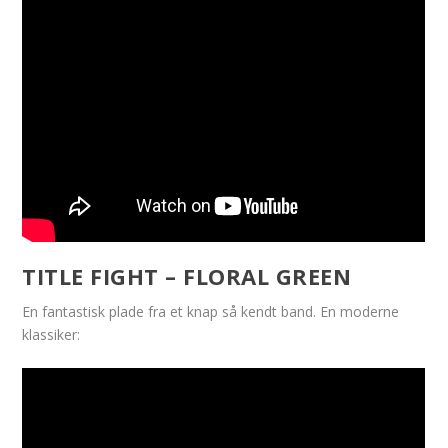
TITLE FIGHT – FLORAL GREEN
En fantastisk plade fra et knap så kendt band. En moderne
klassiker: