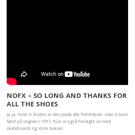
NOFX – SO LONG AND THANKS FOR
ALL THE SHOES
Ja ja,
Punk in Drublic
er den plade alle fremhæver, men vi kom
først på vognen i 1997, hvor vi også forsøgte os med
skateboards og store bukser: