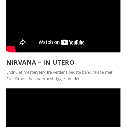
NIRVANA – IN UTERO
Endnu et mesterværk fra verdens bedste band. “Rape me!”
Eller Simon, han nærmest tigger om det: