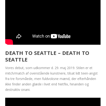
DEATH TO SEATTLE – DEATH TO
SEATTLE
Vores debut, som udkommer d. 29. maj 2019. Stilen er et
mitch/match af ovenstående kunstnere, tilsat lidt teen-angst
fra tre forsmåede, men fuldvoksne mænd, der efterhånden
ikke finder anden glæde i livet end Netflix, hinanden og
destruktiv onani.