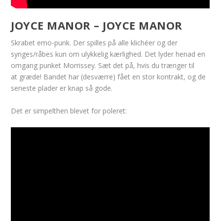
JOYCE MANOR – JOYCE MANOR
Skrabet emo-punk. Der spilles på alle klichéer og der
synges/råbes kun om ulykkelig kærlighed. Det lyder henad en
omgang punket Morrissey. Sæt det på, hvis du trænger til
at græde! Bandet har (desværre) fået en stor kontrakt, og de
seneste plader er knap så gode.
Det er simpelthen blevet for poleret: