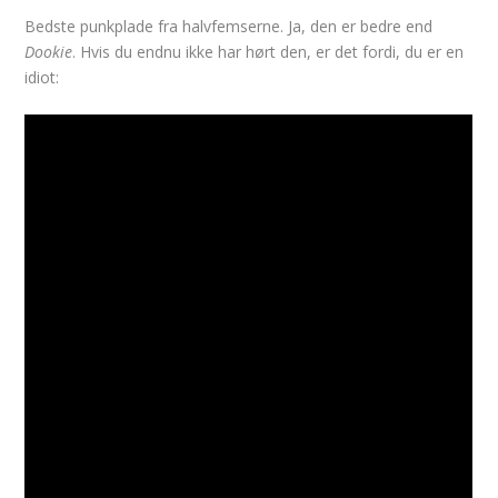
Bedste punkplade fra halvfemserne. Ja, den er bedre end
Dookie
. Hvis du endnu ikke har hørt den, er det fordi, du er en
idiot: