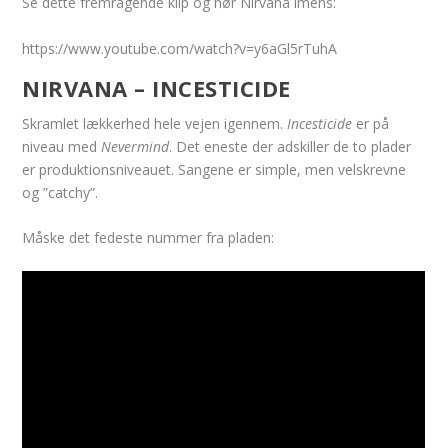
Se dette fremragende klip og hør Nirvana imens:
https://www.youtube.com/watch?v=y6aGl5rTuhA
NIRVANA – INCESTICIDE
Skramlet lækkerhed hele vejen igennem.
Incesticide
er på
niveau med
Nevermind
. Det eneste der adskiller de to plader
er produktionsniveauet. Sangene er simple, men velskrevne
og ”catchy”.
Måske det fedeste nummer fra pladen: