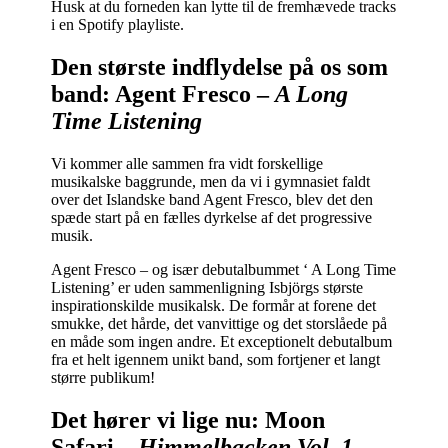
Husk at du forneden kan lytte til de fremhævede tracks
i en Spotify playliste.
Den største indflydelse på os som
band: Agent Fresco –
A Long
Time Listening
Vi kommer alle sammen fra vidt forskellige
musikalske baggrunde, men da vi i gymnasiet faldt
over det Islandske band Agent Fresco, blev det den
spæde start på en fælles dyrkelse af det progressive
musik.
Agent Fresco – og især debutalbummet ‘ A Long Time
Listening’ er uden sammenligning Isbjörgs største
inspirationskilde musikalsk. De formår at forene det
smukke, det hårde, det vanvittige og det storslåede på
en måde som ingen andre. Et exceptionelt debutalbum
fra et helt igennem unikt band, som fortjener et langt
større publikum!
Det hører vi lige nu: Moon
Safari –
Himmelbacken Vol. 1