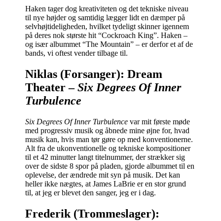
Haken tager dog kreativiteten og det tekniske niveau
til nye højder og samtidig lægger lidt en dæmper på
selvhøjtideligheden, hvilket tydeligt skinner igennem
på deres nok største hit “Cockroach King”. Haken –
og især albummet “The Mountain” – er derfor et af de
bands, vi oftest vender tilbage til.
Niklas (Forsanger): Dream
Theater –
Six Degrees Of Inner
Turbulence
Six Degrees Of Inner Turbulence
var mit første møde
med progressiv musik og åbnede mine øjne for, hvad
musik kan, hvis man tør gøre op med konventionerne.
Alt fra de ukonventionelle og tekniske kompositioner
til et 42 minutter langt titelnummer, der strækker sig
over de sidste 8 spor på pladen, gjorde albummet til en
oplevelse, der ændrede mit syn på musik. Det kan
heller ikke nægtes, at James LaBrie er en stor grund
til, at jeg er blevet den sanger, jeg er i dag.
Frederik (Trommeslager):