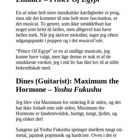
En af mine helt store musikalske kærligheder er prog,
men når det kommer til min helt store fascination, er
det musical. To genrer, som ikke umiddelbart har
noget som helst til fælles, men alligevel kan have
fælles træk. Når jeg skriver melodier, tager jeg oftest
udgangspunkt i poppen og i det
musical’ede
.
“Prince Of Egypt” er en af utallige musicals, jeg
kunne have valgt, men lige denne er nok et af de
smukkeste værker, jeg i mit liv har fået lov til at stifte
bekendtskab med.
Dines (Guitarist): Maximum the
Hormone –
Yoshu Fukushu
Jeg blev vist Maximum for omkring 8 år siden, og det
har ikke forladt min side siden. Maximum the
Hormone er fandenivoldsk, hurtigt, tungt, fjollet, og
jeg elsker det!
Sangene på Yoshu Fukushu springer imellem tungt nü-
metal, japansk popmusik og hardcore. Oven i det er