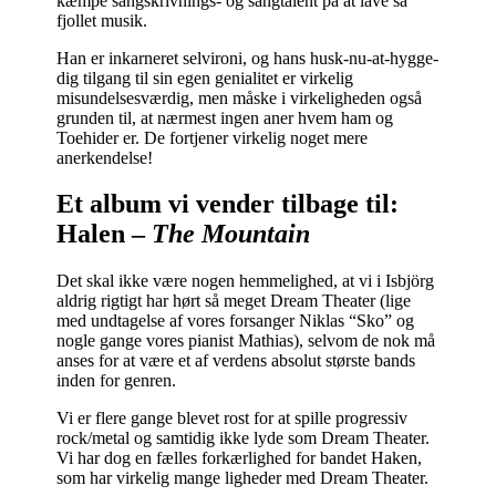
kæmpe sangskrivnings- og sangtalent på at lave så
fjollet musik.
Han er inkarneret selvironi, og hans husk-nu-at-hygge-
dig tilgang til sin egen genialitet er virkelig
misundelsesværdig, men måske i virkeligheden også
grunden til, at nærmest ingen aner hvem ham og
Toehider er. De fortjener virkelig noget mere
anerkendelse!
Et album vi vender tilbage til:
Halen –
The Mountain
Det skal ikke være nogen hemmelighed, at vi i Isbjörg
aldrig rigtigt har hørt så meget Dream Theater (lige
med undtagelse af vores forsanger Niklas “Sko” og
nogle gange vores pianist Mathias), selvom de nok må
anses for at være et af verdens absolut største bands
inden for genren.
Vi er flere gange blevet rost for at spille progressiv
rock/metal og samtidig ikke lyde som Dream Theater.
Vi har dog en fælles forkærlighed for bandet Haken,
som har virkelig mange ligheder med Dream Theater.