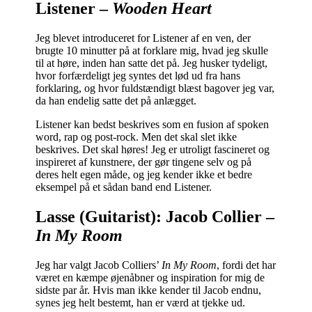
Listener –
Wooden Heart
Jeg blevet introduceret for Listener af en ven, der
brugte 10 minutter på at forklare mig, hvad jeg skulle
til at høre, inden han satte det på. Jeg husker tydeligt,
hvor forfærdeligt jeg syntes det lød ud fra hans
forklaring, og hvor fuldstændigt blæst bagover jeg var,
da han endelig satte det på anlægget.
Listener kan bedst beskrives som en fusion af spoken
word, rap og post-rock. Men det skal slet ikke
beskrives. Det skal høres! Jeg er utroligt fascineret og
inspireret af kunstnere, der gør tingene selv og på
deres helt egen måde, og jeg kender ikke et bedre
eksempel på et sådan band end Listener.
Lasse (Guitarist): Jacob Collier –
In My Room
Jeg har valgt Jacob Colliers’
In My Room
, fordi det har
været en kæmpe øjenåbner og inspiration for mig de
sidste par år. Hvis man ikke kender til Jacob endnu,
synes jeg helt bestemt, han er værd at tjekke ud.