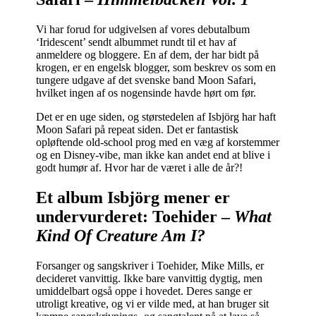
Vi har forud for udgivelsen af vores debutalbum
‘Iridescent’ sendt albummet rundt til et hav af
anmeldere og bloggere. En af dem, der har bidt på
krogen, er en engelsk blogger, som beskrev os som en
tungere udgave af det svenske band Moon Safari,
hvilket ingen af os nogensinde havde hørt om før.
Det er en uge siden, og størstedelen af Isbjörg har haft
Moon Safari på repeat siden. Det er fantastisk
opløftende old-school prog med en væg af korstemmer
og en Disney-vibe, man ikke kan andet end at blive i
godt humør af. Hvor har de været i alle de år?!
Et album Isbjörg mener er
undervurderet: Toehider –
What
Kind Of Creature Am I?
Forsanger og sangskriver i Toehider, Mike Mills, er
decideret vanvittig. Ikke bare vanvittig dygtig, men
umiddelbart også oppe i hovedet. Deres sange er
utroligt kreative, og vi er vilde med, at han bruger sit