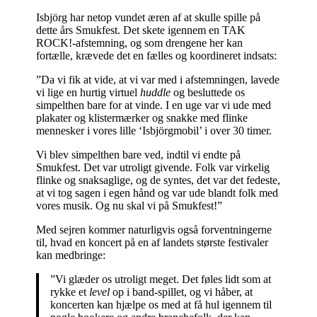
Isbjörg har netop vundet æren af at skulle spille på
dette års Smukfest. Det skete igennem en TAK
ROCK!-afstemning, og som drengene her kan
fortælle, krævede det en fælles og koordineret indsats:
”Da vi fik at vide, at vi var med i afstemningen, lavede
vi lige en hurtig virtuel
huddle
og besluttede os
simpelthen bare for at vinde. I en uge var vi ude med
plakater og klistermærker og snakke med flinke
mennesker i vores lille ‘Isbjörgmobil’ i over 30 timer.
Vi blev simpelthen bare ved, indtil vi endte på
Smukfest. Det var utroligt givende. Folk var virkelig
flinke og snaksaglige, og de syntes, det var det fedeste,
at vi tog sagen i egen hånd og var ude blandt folk med
vores musik. Og nu skal vi på Smukfest!”
Med sejren kommer naturligvis også forventningerne
til, hvad en koncert på en af landets største festivaler
kan medbringe:
”Vi glæder os utroligt meget. Det føles lidt som at
rykke et
level
op i band-spillet, og vi håber, at
koncerten kan hjælpe os med at få hul igennem til