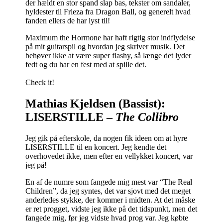
der hældt en stor spand slap bas, tekster om sandaler,
hyldester til Frieza fra Dragon Ball, og generelt hvad
fanden ellers de har lyst til!
Maximum the Hormone har haft rigtig stor indflydelse
på mit guitarspil og hvordan jeg skriver musik. Det
behøver ikke at være super flashy, så længe det lyder
fedt og du har en fest med at spille det.
Check it!
Mathias Kjeldsen (Bassist):
LISERSTILLE –
The Collibro
Jeg gik på efterskole, da nogen fik ideen om at hyre
LISERSTILLE til en koncert. Jeg kendte det
overhovedet ikke, men efter en vellykket koncert, var
jeg på!
En af de numre som fangede mig mest var “The Real
Children”, da jeg syntes, det var sjovt med det meget
anderledes stykke, der kommer i midten. At det måske
er ret progget, vidste jeg ikke på det tidspunkt, men det
fangede mig, før jeg vidste hvad prog var. Jeg købte