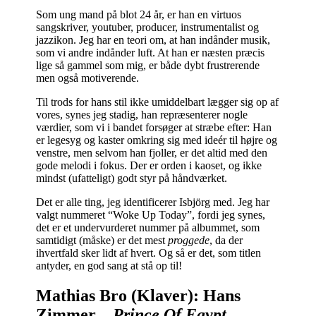
Som ung mand på blot 24 år, er han en virtuos
sangskriver, youtuber, producer, instrumentalist og
jazzikon. Jeg har en teori om, at han indånder musik,
som vi andre indånder luft. At han er næsten præcis
lige så gammel som mig, er både dybt frustrerende
men også motiverende.
Til trods for hans stil ikke umiddelbart lægger sig op af
vores, synes jeg stadig, han repræsenterer nogle
værdier, som vi i bandet forsøger at stræbe efter: Han
er legesyg og kaster omkring sig med ideér til højre og
venstre, men selvom han fjoller, er det altid med den
gode melodi i fokus. Der er orden i kaoset, og ikke
mindst (ufatteligt) godt styr på håndværket.
Det er alle ting, jeg identificerer Isbjörg med. Jeg har
valgt nummeret “Woke Up Today”, fordi jeg synes,
det er et undervurderet nummer på albummet, som
samtidigt (måske) er det mest
proggede
, da der
ihvertfald sker lidt af hvert. Og så er det, som titlen
antyder, en god sang at stå op til!
Mathias Bro (Klaver): Hans
Zimmer –
Prince Of Egypt