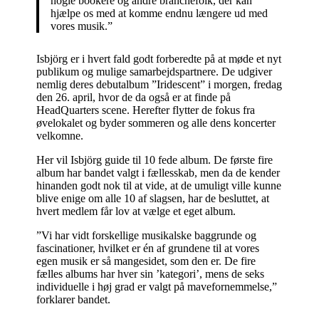
nogle bookere og andre branchefolk, der kan
hjælpe os med at komme endnu længere ud med
vores musik.”
Isbjörg er i hvert fald godt forberedte på at møde et nyt
publikum og mulige samarbejdspartnere. De udgiver
nemlig deres debutalbum ”Iridescent” i morgen, fredag
den 26. april, hvor de da også er at finde på
HeadQuarters scene. Herefter flytter de fokus fra
øvelokalet og byder sommeren og alle dens koncerter
velkomne.
Her vil Isbjörg guide til 10 fede album. De første fire
album har bandet valgt i fællesskab, men da de kender
hinanden godt nok til at vide, at de umuligt ville kunne
blive enige om alle 10 af slagsen, har de besluttet, at
hvert medlem får lov at vælge et eget album.
”Vi har vidt forskellige musikalske baggrunde og
fascinationer, hvilket er én af grundene til at vores
egen musik er så mangesidet, som den er. De fire
fælles albums har hver sin ’kategori’, mens de seks
individuelle i høj grad er valgt på mavefornemmelse,”
forklarer bandet.