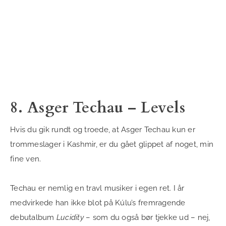
8. Asger Techau – Levels
Hvis du gik rundt og troede, at Asger Techau kun er
trommeslager i Kashmir, er du gået glippet af noget, min
fine ven.
Techau er nemlig en travl musiker i egen ret. I år
medvirkede han ikke blot på Kúlu’s fremragende
debutalbum
Lucidity
– som du også bør tjekke ud – nej,