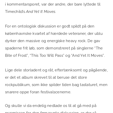
i kommentarsporet, var der andre, der bare lyttede til
Timechild’s
And Yet It Moves
.
For en ontologisk diskussion er godt spildt på den
københavnske kvartet af hærdede veteraner, der ublu
dyrker den massive og energiske heavy rock. De gav
spaderne frit løb, som demonstreret på singlerne “The
Bite of Frost”, “This Too Will Pass” og “And Yet It Moves”.
Lige dele storladent og råt, eftertænksomt og pågående,
er det et album skrevet til at beruse det store
rockpublikum, som ikke spilder tiden bag tastaturet, men
snarere oppe foran festivalscenerne.
Og skulle vi da endelig nedlade os til at gå med på
præmissen for den førnævnte diskussion, er der så