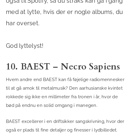
også til Spotify, så du straks kan gå i gang
med at lytte, hvis der er nogle albums, du
har overset.
God lyttelyst!
10. BAEST – Necro Sapiens
Hvem andre end BAEST kan få føjelige radiomennesker
til at gå amok til metalmusik? Den aarhusianske kvintet
rokkede sig ikke en millimeter fra tronen i år, hvor de
bød på endnu en solid omgang i manegen.
BAEST excellerer i en driftsikker sangskrivning, hvor der
også er plads til fine detaljer og finesser i lydbilledet.