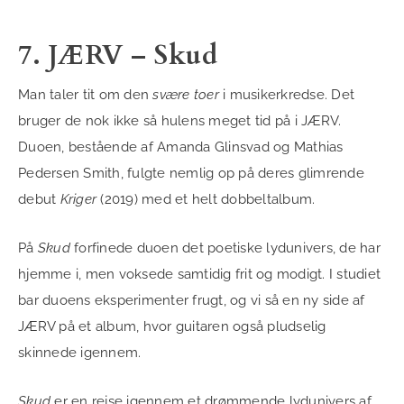
7. JÆRV – Skud
Man taler tit om den
svære toer
i musikerkredse. Det
bruger de nok ikke så hulens meget tid på i JÆRV.
Duoen, bestående af Amanda Glinsvad og Mathias
Pedersen Smith, fulgte nemlig op på deres glimrende
debut
Kriger
(2019) med et helt dobbeltalbum.
På
Skud
forfinede duoen det poetiske lydunivers, de har
hjemme i, men voksede samtidig frit og modigt. I studiet
bar duoens eksperimenter frugt, og vi så en ny side af
JÆRV på et album, hvor guitaren også pludselig
skinnede igennem.
Skud
er en rejse igennem et drømmende lydunivers af