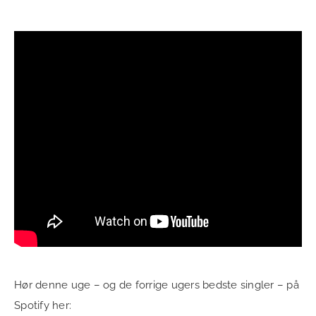
Hør denne uge – og de forrige ugers bedste singler – på
Spotify her: