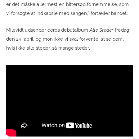
er det måske allermest en bittersød fornemmelse, som
vi forsøgte at indkapsle med sangen,” fortæller bandet.
Milevidt udsender deres debutalbum
Alle Steder
fredag
den 29. april, og mon ikke vi skal forvente, at se dem,
hvis ikke alle steder, så mange steder.