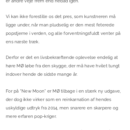
er andre veje frem end nedad igen.
Vi kan ikke forestille os det pres, som kunstneren må
ligge under, når man pludselig er den mest feterede
popstjerne i verden, og alle forventningsfuldt venter på
ens næste træk.
Derfor er det en livsbekræftende oplevelse endelig at
høre MØ løbe fra den skygge, der må have hvilet tungt
indover hende de sidste mange år.
For på “New Moon” er MØ tilbage i en stærk ny udgave,
der dog ikke virker som en reinkarnation af hendes
uskyldige udtryk fra 2014, men snarere en skarpere og
mere erfaren pop-kriger.