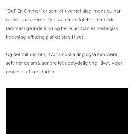
“Det’ En Ommer” er som et uventet slag, mens du har
sænket paraderne. Det skaber en følelse, der både
rammer lige indeni nu og her eller som et nostalgisk
hedeslag, afhængig af dit sted i livet.
Og det minder om, hvor smukt alting også kan være,
selv når de små, senere let ubetydelig ting i livet, vejer
omridset af jordkloden.