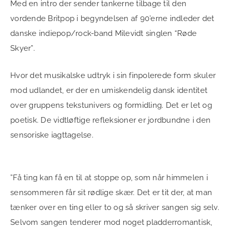
Med en intro der sender tankerne tilbage til den
vordende Britpop i begyndelsen af 90’erne indleder det
danske indiepop/rock-band Milevidt singlen “Røde
Skyer”.
Hvor det musikalske udtryk i sin finpolerede form skuler
mod udlandet, er der en umiskendelig dansk identitet
over gruppens tekstunivers og formidling. Det er let og
poetisk. De vidtløftige refleksioner er jordbundne i den
sensoriske iagttagelse.
”Få ting kan få en til at stoppe op, som når himmelen i
sensommeren får sit rødlige skær. Det er tit der, at man
tænker over en ting eller to og så skriver sangen sig selv.
Selvom sangen tenderer mod noget pladderromantisk,