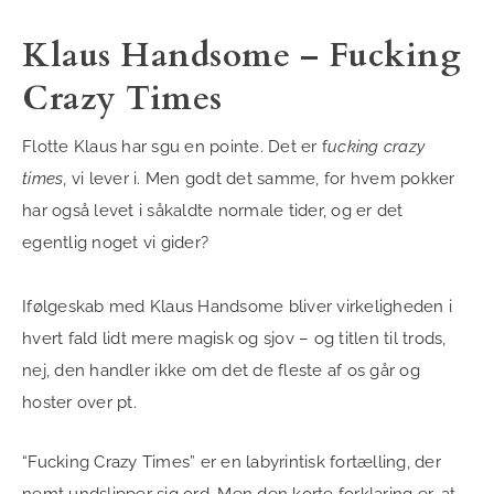
Klaus Handsome – Fucking
Crazy Times
Flotte Klaus har sgu en pointe. Det er f
ucking crazy
times
, vi lever i. Men godt det samme, for hvem pokker
har også levet i såkaldte normale tider, og er det
egentlig noget vi gider?
Ifølgeskab med Klaus Handsome bliver virkeligheden i
hvert fald lidt mere magisk og sjov – og titlen til trods,
nej, den handler ikke om det de fleste af os går og
hoster over pt.
“Fucking Crazy Times” er en labyrintisk fortælling, der
nemt undslipper sig ord. Men den korte forklaring er, at