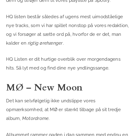
dem og tilføjer dem til vores playliste på Spotify.
HQ listen består således af ugens mest uimodståelige
nye tracks, som vi har spillet nonstop på vores redaktion,
og vi forsøger at sætte ord på, hvorfor de er det, man
kalder en
rigtig ørehænger
.
HQ Listen er dit hurtige overblik over morgendagens
hits. Så lyt med og find dine nye yndlingssange.
MØ – New Moon
Det kan selvfølgelig ikke undslippe vores
opmærksomhed, at MØ er stærkt tilbage på sit tredje
album,
Motordrome
.
Albummet rammer gaden i dag sammen med endnu en