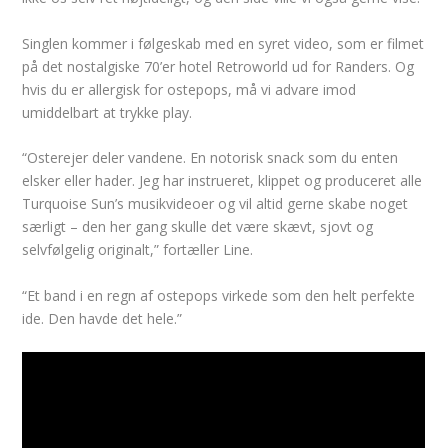
Singlen kommer i følgeskab med en syret video, som er filmet
på det nostalgiske 70’er hotel Retroworld ud for Randers. Og
hvis du er allergisk for ostepops, må vi advare imod
umiddelbart at trykke play.
“Osterejer deler vandene. En notorisk snack som du enten
elsker eller hader. Jeg har instrueret, klippet og produceret alle
Turquoise Sun’s musikvideoer og vil altid gerne skabe noget
særligt – den her gang skulle det være skævt, sjovt og
selvfølgelig originalt,” fortæller Line.
“Et band i en regn af ostepops virkede som den helt perfekte
ide. Den havde det hele.”