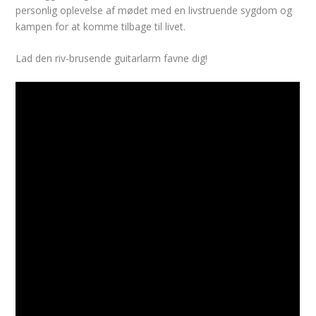
personlig oplevelse af mødet med en livstruende sygdom og
kampen for at komme tilbage til livet.
Lad den riv-brusende guitarlarm favne dig!