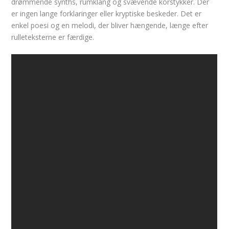
drømmende synths, rumklang og svævende korstykker. Der
er ingen lange forklaringer eller kryptiske beskeder. Det er
enkel poesi og en melodi, der bliver hængende, længe efter
rulleteksterne er færdige.