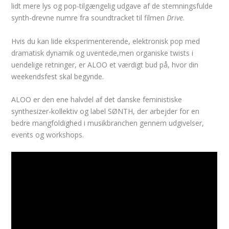
lidt mere lys og pop-tilgængelig udgave af de stemningsfulde
synth-drevne numre fra soundtracket til filmen
Drive
.
Hvis du kan lide eksperimenterende, elektronisk pop med
dramatisk dynamik og uventede,men organiske twists i
uendelige retninger, er ALOO et værdigt bud på, hvor din
weekendsfest skal begynde.
ALOO er den ene halvdel af det danske feministiske
synthesizer-kollektiv og label SØNTH, der arbejder for en
bedre mangfoldighed i musikbranchen gennem udgivelser,
events og workshops.