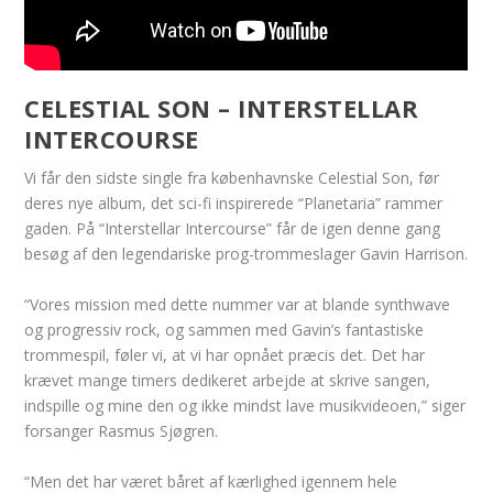
CELESTIAL SON – INTERSTELLAR
INTERCOURSE
Vi får den sidste single fra københavnske Celestial Son, før
deres nye album, det sci-fi inspirerede “Planetaria” rammer
gaden. På “Interstellar Intercourse” får de igen denne gang
besøg af den legendariske prog-trommeslager Gavin Harrison.
“Vores mission med dette nummer var at blande synthwave
og progressiv rock, og sammen med Gavin’s fantastiske
trommespil, føler vi, at vi har opnået præcis det. Det har
krævet mange timers dedikeret arbejde at skrive sangen,
indspille og mine den og ikke mindst lave musikvideoen,” siger
forsanger Rasmus Sjøgren.
“Men det har været båret af kærlighed igennem hele