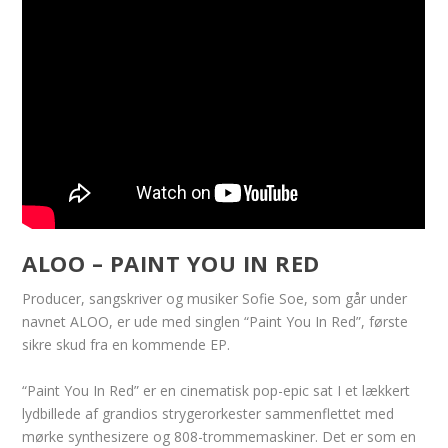
ALOO – PAINT YOU IN RED
Producer, sangskriver og musiker Sofie Soe, som går under
navnet ALOO, er ude med singlen “Paint You In Red”, første
sikre skud fra en kommende EP.
“Paint You In Red” er en cinematisk pop-epic sat I et lækkert
lydbillede af grandios strygerorkester sammenflettet med
mørke synthesizere og 808-trommemaskiner. Det er som en