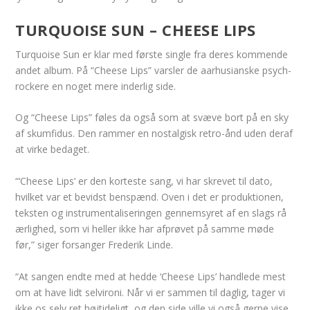
TURQUOISE SUN – CHEESE LIPS
Turquoise Sun er klar med første single fra deres kommende
andet album. På “Cheese Lips” varsler de aarhusianske psych-
rockere en noget mere inderlig side.
Og “Cheese Lips” føles da også som at svæve bort på en sky
af skumfidus. Den rammer en nostalgisk retro-ånd uden deraf
at virke bedaget.
“‘Cheese Lips’ er den korteste sang, vi har skrevet til dato,
hvilket var et bevidst benspænd. Oven i det er produktionen,
teksten og instrumentaliseringen gennemsyret af en slags rå
ærlighed, som vi heller ikke har afprøvet på samme møde
før,” siger forsanger Frederik Linde.
“At sangen endte med at hedde ‘Cheese Lips’ handlede mest
om at have lidt selvironi. Når vi er sammen til daglig, tager vi
ikke os selv ret højtideligt, og den side ville vi også gerne vise.