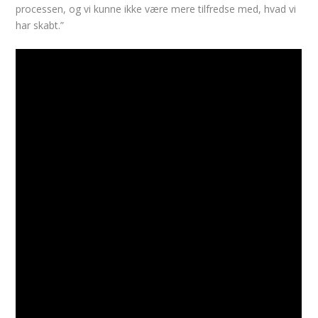
processen, og vi kunne ikke være mere tilfredse med, hvad vi
har skabt.”