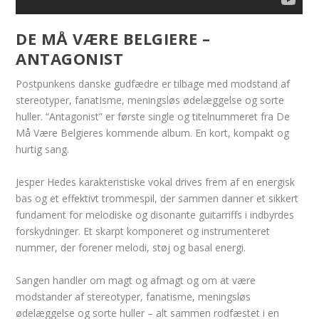
DE MÅ VÆRE BELGIERE –
ANTAGONIST
Postpunkens danske gudfædre er tilbage med modstand af
stereotyper, fanatIsme, meningsløs ødelæggelse og sorte
huller. “Antagonist” er første single og titelnummeret fra De
Må Være Belgieres kommende album. En kort, kompakt og
hurtig sang.
Jesper Hedes karakteristiske vokal drives frem af en energisk
bas og et effektivt trommespil, der sammen danner et sikkert
fundament for melodiske og disonante guitarriffs i indbyrdes
forskydninger. Et skarpt komponeret og instrumenteret
nummer, der forener melodi, støj og basal energi.
Sangen handler om magt og afmagt og om at være
modstander af stereotyper, fanatisme, meningsløs
ødelæggelse og sorte huller – alt sammen rodfæstet i en