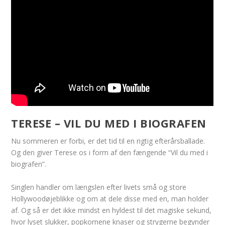
TERESE – VIL DU MED I BIOGRAFEN
Nu sommeren er forbi, er det tid til en rigtig efterårsballade.
Og den giver Terese os i form af den fængende “Vil du med i
biografen”.
Singlen handler om længslen efter livets små og store
Hollywoodøjeblikke og om at dele disse med en, man holder
af. Og så er det ikke mindst en hyldest til det magiske sekund,
hvor lyset slukker, popkornene knaser og strygerne begynder