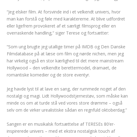
“Jeg elsker film. At forsvinde ind i et velkendt univers, hvor
man kan forstå og føle med karaktererne. At blive udfordret
eller ligefrem provokeret af et særligt filmsprog eller en
overraskende handling,” siger Terese og fortsætter:
“Som ung brugte jeg utallige timer på IMDB og Den Danske
Filmdatabase på at læse om film og nørde nichen, men jeg
har virkelig også en stor kærlighed til det mere mainstream
Hollywood – den velkendte berettermodel, dramaet, de
romantiske komedier og de store eventyr.
Jeg havde lyst til at lave en sang, der rummede noget af den
nostalgi og magi. Lidt Hollywoodstjernestøv, som måske kan
minde os om at turde stå ved vores store drømme – også
selv om de virker urealistiske sådan en regnfuld oktoberdag.”
Sangen er en musikalsk fortsættelse af TERESEs 80’er-
inspirerede univers – med et ekstra nostalgisk touch af