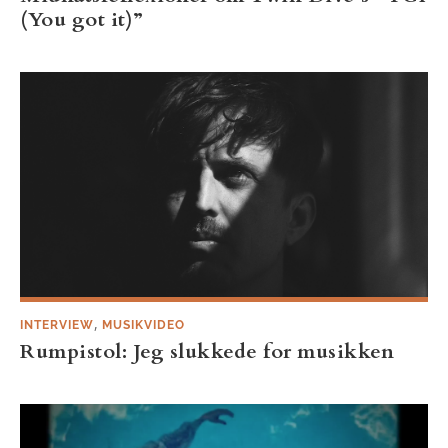
(You got it)”
,
INTERVIEW
MUSIKVIDEO
Rumpistol: Jeg slukkede for musikken