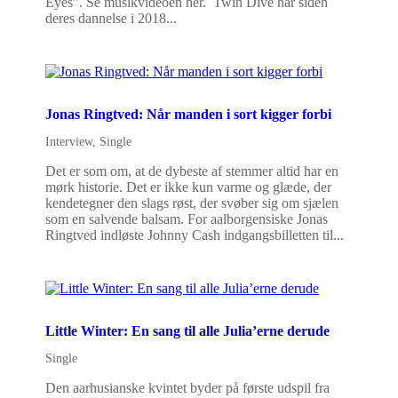
Eyes”. Se musikvideoen her. Twin Dive har siden
deres dannelse i 2018...
Jonas Ringtved: Når manden i sort kigger forbi
Interview
,
Single
Det er som om, at de dybeste af stemmer altid har en
mørk historie. Det er ikke kun varme og glæde, der
kendetegner den slags røst, der svøber sig om sjælen
som en salvende balsam. For aalborgensiske Jonas
Ringtved indløste Johnny Cash indgangsbilletten til...
Little Winter: En sang til alle Julia’erne derude
Single
Den aarhusianske kvintet byder på første udspil fra