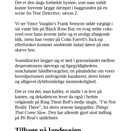
Det er den slags fordækte hymne, som man snildt
kunne forvente lægge dæmpet i baggrunden på en
scene fra True Detective, sæson 2.
Vi ser Vince Vaughn’s Frank Semyon sidde vægtigt i
sin vante bås på Black Rose Bar, en svag stribe coke-
sved over hans øverste læbe og et uroligt afsøgende
blik, mens han venter på Colin Farrell’s fuck-up
efterforsker kommer snublende indad døren på sine
skæve ben.
Soundtracket lægger sig et sted i grænselandet mellem
desperationens støvregn og ligegyldighedens
nonchalante håndbevægelser, en påmindelse om vores
hovedpersoners undvigende karakterer, deres brister
og alligevel dybtforståelige menneskelighed.
Det er vist det, man kalder, et studie i at leve på
kanten, og dekadencen lever da også i bedste
velgående på Ring Them Bell’s tredje single, “I’m Not
Really There”, fra deres seneste langspiller,
Things
That Come Slow
. Den har allerede gjort stort indhug
på P6 Beat’s spillelister.
Tilbage på landevejen