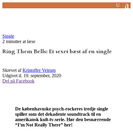
Single
2 minutter at læse
Ring Them Bells: Et sexet bæst af en single
Skrevet af
Kristoffer Veirum
Udgivet d. 19. september, 2020
Del på Facebook
De københavnske psych-rockeres tredje single
spiller som det dekadente soundtrack til en
amerikansk kult-tv-serie. Hør den besnærrende
“I’m Not Really There” her!