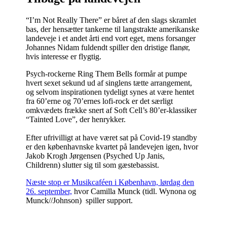
“I’m Not Really There” er båret af den slags skramlet
bas, der hensætter tankerne til langstrakte amerikanske
landeveje i et andet årti end vort eget, mens forsanger
Johannes Nidam fuldendt spiller den dristige flanør,
hvis interesse er flygtig.
Psych-rockerne Ring Them Bells formår at pumpe
hvert sexet sekund ud af singlens tætte arrangement,
og selvom inspirationen tydeligt synes at være hentet
fra 60’erne og 70’ernes lofi-rock er det særligt
omkvædets frække snert af Soft Cell’s 80’er-klassiker
“Tainted Love”, der henrykker.
Efter ufrivilligt at have været sat på Covid-19 standby
er den københavnske kvartet på landevejen igen, hvor
Jakob Krogh Jørgensen (Psyched Up Janis,
Childrenn) slutter sig til som gæstebassist.
Næste stop er Musikcaféen i København, lørdag den
26. september,
hvor Camilla Munck (tidl. Wynona og
Munck//Johnson) spiller support.