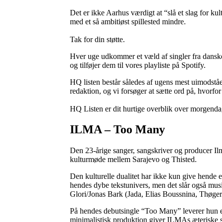
Det er ikke Aarhus værdigt at “slå et slag for ku
med et så ambitiøst spillested mindre.
Tak for din støtte.
Hver uge udkommer et væld af singler fra danske
og tilføjer dem til vores playliste på Spotify.
HQ listen består således af ugens mest uimodståel
redaktion, og vi forsøger at sætte ord på, hvorfo
HQ Listen er dit hurtige overblik over morgenda
ILMA – Too Many
Den 23-årige sanger, sangskriver og producer Ilm
kulturmøde mellem Sarajevo og Thisted.
Den kulturelle dualitet har ikke kun give hende en
hendes dybe tekstunivers, men det slår også mus
Glori/Jonas Bark (Jada, Elias Boussnina, Thøge
På hendes debutsingle “Too Many” leverer hun et
minimalistisk produktion giver ILMAs æteriske ste