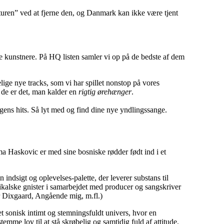
lturen” ved at fjerne den, og Danmark kan ikke være tjent
 kunstnere. På HQ listen samler vi op på de bedste af dem
ige nye tracks, som vi har spillet nonstop på vores
r de er det, man kalder en
rigtig ørehænger
.
gens hits. Så lyt med og find dine nye yndlingssange.
a Haskovic er med sine bosniske rødder født ind i et
 indsigt og oplevelses-palette, der leverer substans til
ikalske gnister i samarbejdet med producer og sangskriver
r Dixgaard, Angående mig, m.fl.)
 sonisk intimt og stemningsfuldt univers, hvor en
mme lov til at stå skrøbelig og samtidig fuld af attitude.