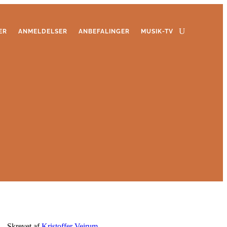
ER
ANMELDELSER
ANBEFALINGER
MUSIK-TV
Skrevet af
Kristoffer Veirum