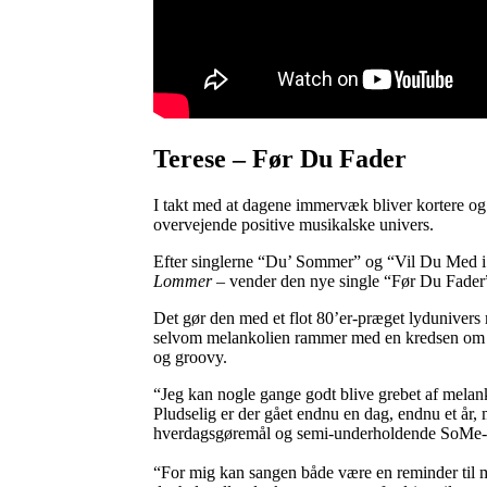
Terese – Før Du Fader
I takt med at dagene immervæk bliver kortere og ko
overvejende positive musikalske univers.
Efter singlerne “Du’ Sommer” og “Vil Du Med i 
Lommer
– vender den nye single “Før Du Fader” 
Det gør den med et flot 80’er-præget lydunivers
selvom melankolien rammer med en kredsen om liv
og groovy.
“Jeg kan nogle gange godt blive grebet af melank
Pludselig er der gået endnu en dag, endnu et år,
hverdagsgøremål og semi-underholdende SoMe-vi
“For mig kan sangen både være en reminder til 