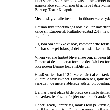
Efter store besparelser blev varslet i september 
sparekatalog som kommer til at have fatale konse
Bora og Teater Katapult.
Med et slag vil alle tre kulturinstitioner være ryd
Det kan ikke understreges nok, hvilken katastrofe
kalde sig Europæisk Kulturhovedstad 2017 netop
og kultur.
Og som om det ikke er nok, kommer dette forsla
året har sat øget fokus på det aarhusianske musik
Vi kan vel alle hurtigt blive enige om, at vejen til
få mere af det ikke er at forringe dets kår i en 
ikke nogen løsning helt at sløjfe den.
HeadQuarters har i 12 år været båret af en stær
kulturelle fællesskaber. Drivkraften bag spillest
vækstlag, de mere etablerede artister og udenlan
Der har været plads til de brede og smalle genre
bemærket, hvad samarbejder med blandt andet S
Under HeadQuarters’ tag samles folk på kryds og t
musikkens navn. Her får mange unge musikere de