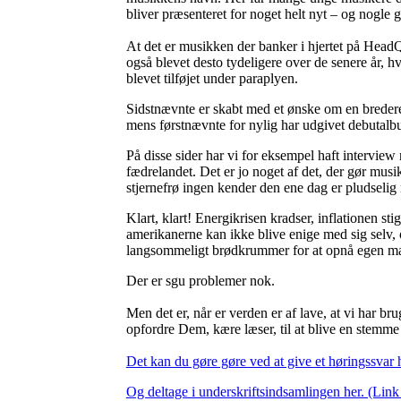
bliver præsenteret for noget helt nyt – og nogle
At det er musikken der banker i hjertet på Head
også blevet desto tydeligere over de senere år
blevet tilføjet under paraplyen.
Sidstnævnte er skabt med et ønske om en bredere
mens førstnævnte for nylig har udgivet debutalb
På disse sider har vi for eksempel haft intervie
fædrelandet. Det er jo noget af det, der gør mu
stjernefrø ingen kender den ene dag er pludselig
Klart, klart! Energikrisen kradser, inflationen sti
amerikanerne kan ikke blive enige med sig selv,
langsommeligt brødkrummer for at opnå egen 
Der er sgu problemer nok.
Men det er, når er verden er af lave, at vi har b
opfordre Dem, kære læser, til at blive en stemm
Det kan du gøre gøre ved at give et høringssvar he
Og deltage i underskriftsindsamlingen her. (Link i