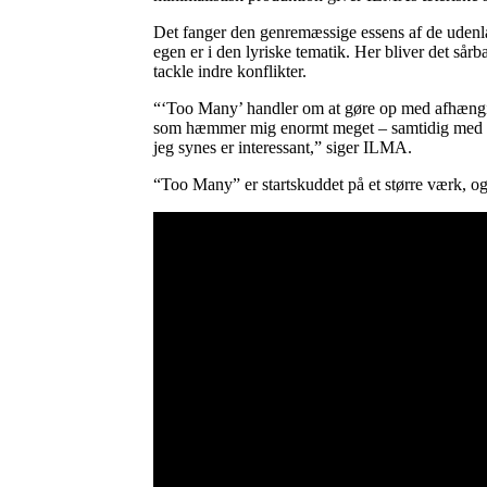
Det fanger den genremæssige essens af de udenla
egen er i den lyriske tematik. Her bliver det sår
tackle indre konflikter.
“‘Too Many’ handler om at gøre op med afhængigh
som hæmmer mig enormt meget – samtidig med at 
jeg synes er interessant,” siger ILMA.
“Too Many” er startskuddet på et større værk, og