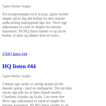
Ugens Bedste Singler
Fra kompromisløs rock til pop, ugens bedste
singler giver dig det bedste fra den danske
up&coming undergrund lige her. Hver uge
udkommer et væld af singler fra danske
kunstnere. På HQ listen samler vi op på de
bedste af dem og tilføjer dem til vores...
HQ listen #44
Ugens Bedste Singler
I denne uge sætter vi særlig skarpt på det
danske sprog - med en undtagelse. Du må ikke
snyde dig selv for at høre blandt iomfro,
Charlotte-Amalie og Scala. Læs mere her.
Hver uge udkommer et væld af singler fra
danske kunstnere. På HQ listen samler vi op