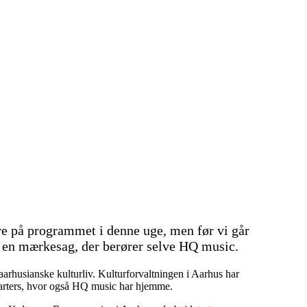
re på programmet i denne uge, men før vi går
på en mærkesag, der berører selve HQ music.
arhusianske kulturliv. Kulturforvaltningen i Aarhus har
arters, hvor også HQ music har hjemme.