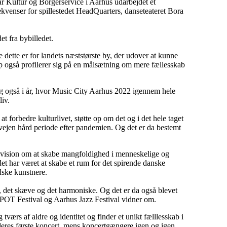
har Kultur og Borgerservice i Aarhus udarbejdet et
kvenser for spillestedet HeadQuarters, danseteateret Bora
det fra bybilledet.
 dette er for landets næststørste by, der udover at kunne
 også profilerer sig på en målsætning om mere fællesskab
g også i år, hvor Music City Aarhus 2022 igennem hele
liv.
 at forbedre kulturlivet, støtte op om det og i det hele taget
forvejen hård periode efter pandemien. Og det er da bestemt
k vision om at skabe mangfoldighed i menneskelige og
edet har været at skabe et rum for det spirende danske
dske kunstnere.
r, det skæve og det harmoniske. Og det er da også blevet
POT Festival og Aarhus Jazz Festival vidner om.
værs af aldre og identitet og finder et unikt fælllesskab i
res første koncert, mens koncertgængere igen og igen