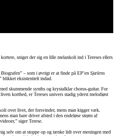
rtere, sniger der sig en lille melankoli ind i Tereses ellers
Biografen” – som i øvrigt er at finde på EP’en
Sjælens
blikket eksistentielt indad.
 med skummende synths og krystalklar chorus-guitar. For
ets korthed, er Tereses univers stadig yderst melodiøst
oli over livet, der forsvinder, mens man kigger væk.
 mens man bare driver afsted i den endeløse strøm af
deoer,” siger Terese.
mig selv om at stoppe op og tænke lidt over meningen med