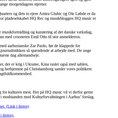
 gange morgendagens stjerner.
Quarters og dets to ejere Amira Gluhic og Ole Løhde er da
, hvor pladeselskabet HQ Rec og musikbloggen HQ music er
 musikformidling og kuratering af det danske vækstlag,
um med crooneren Emil Otto til stor anmelderros.
w med aarhusianske Zar Paolo, før de klappede for
sikjournalistikken så spændende at arbejde med. De unge
 næste dag allemandseje.
ger, der er krig i Ukraine, Kina rasler også med sablen,
 og herhjemme på Christiansborg samler vores politikere
magtfuldkommenhed.
rug for kulturen mest. Her på HQ music vil vi derfor gerne
e i modstanden mod Kulturforvaltningen i Aarhus’ forslag.
r. (Link i linjen)
 linjen).