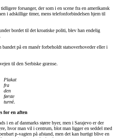
tidligere forsanger, der som i en scene fra en amerikansk
nen i adskillige timer, mens telefonforbindelsen hjem til
der bordet til det kroatiske politi, blev han endelig
.
 bandet på en manér forbeholdt statsoverhoveder eller i
 vejen til den Serbiske grænse.
Plakat
fra
den
første
turn
é.
s for en aften
ds i en af danmarks større byer, men i Sarajevo er der
ere, hvor man vil i centrum, blot man ligger en seddel med
benbart p-vagten på afstand, men det kan hurtigt blive en