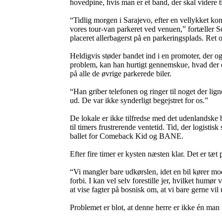
hovedpine, hvis man er et band, der skal videre ti
“Tidlig morgen i Sarajevo, efter en vellykket 
vores tour-van parkeret ved venuen,” fortæller Sc
placeret allerbagerst på en parkeringsplads. Ret 
Heldigvis støder bandet ind i en promoter, der o
problem, kan han hurtigt gennemskue, hvad der e
på alle de øvrige parkerede biler.
“Han griber telefonen og ringer til noget der lign
ud. De var ikke synderligt begejstret for os.”
De lokale er ikke tilfredse med det udenlandske b
til timers frustrerende ventetid. Tid, der logistisk
ballet for Comeback Kid og BANE.
Efter fire timer er kysten næsten klar. Det er tæt 
“Vi mangler bare udkørslen, idet en bil kører m
forbi. I kan vel selv forestille jer, hvilket humø
at vise fagter på bosnisk om, at vi bare gerne vil 
Problemet er blot, at denne herre er ikke én man 