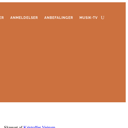
ER
ANMELDELSER
ANBEFALINGER
MUSIK-TV
Skrevet af
Kristoffer Veirum