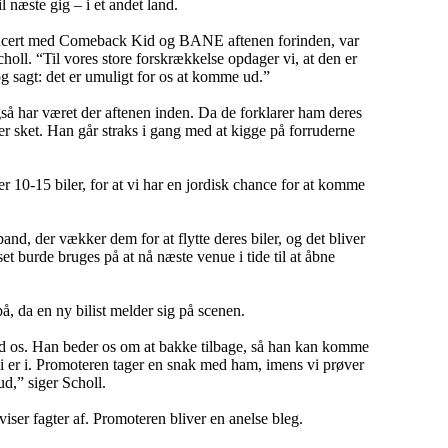
l næste gig – i et andet land.
koncert med Comeback Kid og BANE aftenen forinden, var
holl. “Til vores store forskrækkelse opdager vi, at den er
og sagt: det er umuligt for os at komme ud.”
gså har været der aftenen inden. Da de forklarer ham deres
r sket. Han går straks i gang med at kigge på forruderne
er 10-15 biler, for at vi har en jordisk chance for at komme
and, der vækker dem for at flytte deres biler, og det bliver
 set burde bruges på at nå næste venue i tide til at åbne
på, da en ny bilist melder sig på scenen.
od os. Han beder os om at bakke tilbage, så han kan komme
r vi er i. Promoteren tager en snak med ham, imens vi prøver
ud,” siger Scholl.
viser fagter af. Promoteren bliver en anelse bleg.