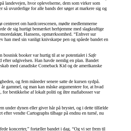
d på landevejen, hvor oplevelserne, dem som virker som
 er så uvurderlige for alle bands der søger at markere sig og
jø centreret om hardcorescenen, mødte medlemmerne
jorde de sig hurtigt bemærket herhjemme med slagkraftige
 demoredaktør, Hansens, opmærksomhed. “Enhver sur
rev han med sin vanligt knivskarpe pen og spåede bandet en
 bosnisk booker var hurtig til at se potentialet i
Safe
 efter udgivelsen. Han havde nemlig en plan. Bandet
ølgeskab med canadiske Comeback Kid og de amerikanske
.
igheden, og fem måneder senere satte de kursen sydpå.
7 år gammel, og man kan måske argumentere for, at hvad
, for bestikkelse af lokalt politi og iltre mafiabosser var
 under dynen eller giver hår på brystet, og i dette tilfælde
et efter vendte Cartographs tilbage på endnu en turné, nu
fede koncerter,” fortæller bandet i dag. “Og vi ser frem til