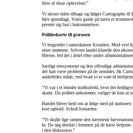
flere af disse oplevelser.”
Vi skruer tiden tilbage og følger Cartographs til
blev grundlagt. Vores guide på turen er tromme
prentet sig fast i hukommelsen.
Politieskorte til grænsen
Vi begynder i naturskønne Kroatien. Mod vest ligge
store strømme. Selvom landet klarede den økon
80erne, led det i årtiet efter under afindustrialise
Særligt retssystemet og den offentlige administra
der kan være problemer på de områder, fik Cartogr
anderledes måde, end hvad vi er vant til herhjem
“Vi var i et mindre trafikuheld, hvor der heldigvi
skade. Da politiet ankommer, vælger de kun at s
Bandet bliver bedt om at følge med på stationen 
kort ophold. Scholl fortsætter:
“Vi skulle lige ramme den nærmeste hæveautomat.
kr. De røg direkte i lommen på de kære betjent
i den diskussion.”