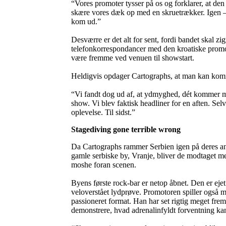
“Vores promoter tysser på os og forklarer, at den
skære vores dæk op med en skruetrækker. Igen –
kom ud.”
Desværre er det alt for sent, fordi bandet skal zig
telefonkorrespondancer med den kroatiske promote
være fremme ved venuen til showstart.
Heldigvis opdager Cartographs, at man kan komme 
“Vi fandt dog ud af, at ydmyghed, dét kommer ma
show. Vi blev faktisk headliner for en aften. Se
oplevelse. Til sidst.”
Stagediving gone terrible wrong
Da Cartographs rammer Serbien igen på deres an
gamle serbiske by, Vranje, bliver de modtaget me
moshe foran scenen.
Byens første rock-bar er netop åbnet. Den er ejet 
veloverstået lydprøve. Promotoren spiller også m
passioneret format. Han har set rigtig meget frem
demonstrere, hvad adrenalinfyldt forventning ka