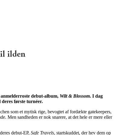
l ilden
 anmelderroste debut-album,
Wilt & Blossom
. I dag
l deres første turnéer.
nchen som et mytisk rige, bevogtet af fordækte gatekeepers,
ude. Men sandheden er nok snarere, at det hele er mere eller
 deres debut-EP,
Safe Travels
, startskuddet, der hev dem op