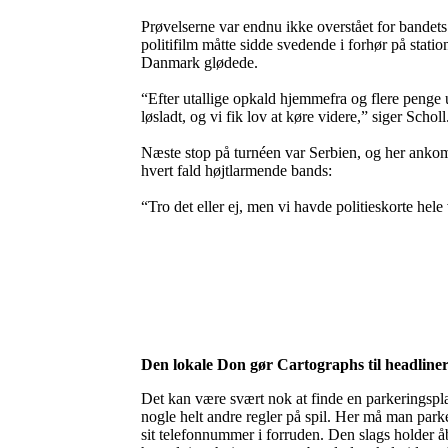
Prøvelserne var endnu ikke overstået for bandets 
politifilm måtte sidde svedende i forhør på statio
Danmark glødede.
“Efter utallige opkald hjemmefra og flere penge un
løsladt, og vi fik lov at køre videre,” siger Scholl
Næste stop på turnéen var Serbien, og her ankom
hvert fald højtlarmende bands:
“Tro det eller ej, men vi havde politieskorte hele
Den lokale Don gør Cartographs til headliner
Det kan være svært nok at finde en parkeringspla
nogle helt andre regler på spil. Her må man park
sit telefonnummer i forruden. Den slags holder å