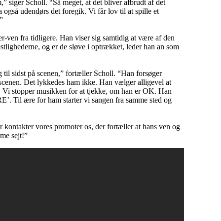
,” siger Scholl. “Så meget, at det bliver afbrudt af det
 også udendørs det foregik. Vi får lov til at spille et
”
-ven fra tidligere. Han viser sig samtidig at være af den
 festlighederne, og er de sløve i optrækket, leder han an som
 til sidst på scenen,” fortæller Scholl. “Han forsøger
å scenen. Det lykkedes ham ikke. Han vælger alligevel at
n. Vi stopper musikken for at tjekke, om han er OK. Han
E’. Til ære for ham starter vi sangen fra samme sted og
er kontakter vores promoter os, der fortæller at hans ven og
me sejt!”