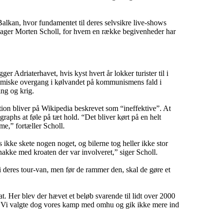
 Balkan, hvor fundamentet til deres selvsikre live-shows
slager Morten Scholl, for hvem en række begivenheder har
r Adriaterhavet, hvis kyst hvert år lokker turister til i
omiske overgang i kølvandet på kommunismens fald i
ring og krig.
tion bliver på Wikipedia beskrevet som “ineffektive”. At
aphs at føle på tæt hold. “Det bliver kørt på en helt
me,” fortæller Scholl.
s ikke skete nogen noget, og bilerne tog heller ikke stor
nakke med kroaten der var involveret,” siger Scholl.
i deres tour-van, men før de rammer den, skal de gøre et
 Her blev der hævet et beløb svarende til lidt over 2000
e. Vi valgte dog vores kamp med omhu og gik ikke mere ind