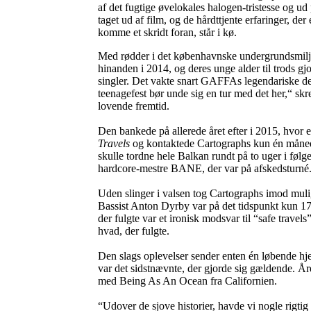
af det fugtige øvelokales halogen-tristesse og u
taget ud af film, og de hårdttjente erfaringer, der
komme et skridt foran, står i kø.
Med rødder i det københavnske undergrundsmil
hinanden i 2014, og deres unge alder til trods g
singler. Det vakte snart GAFFAs legendariske
teenagefest bør unde sig en tur med det her,“ sk
lovende fremtid.
Den bankede på allerede året efter i 2015, hvor en
Travels
og kontaktede Cartographs kun én måned
skulle tordne hele Balkan rundt på to uger i f
hardcore-mestre BANE, der var på afskedsturné
Uden slinger i valsen tog Cartographs imod mul
Bassist Anton Dyrby var på det tidspunkt kun 1
der fulgte var et ironisk modsvar til “safe travels”
hvad, der fulgte.
Den slags oplevelser sender enten én løbende hjem
var det sidstnævnte, der gjorde sig gældende. År
med Being As An Ocean fra Californien.
“Udover de sjove historier, havde vi nogle rigtig 