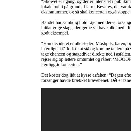
“Showet er i gang, og der er intensitet i publikum
lokale politi på grund af larm. Bevares, det var da
ekstranummer, og så skal koncerten også stoppe.
Bandet har samtidig holdt øje med deres forsanger
initiativrige slags, der gerne vil have alle med i
godt eksempel.
“Han decideret er alle steder: Moshpits, baren, og
ihærdigt at få folk til at stå og komme tættere p
tage chancen og stagediver direkte ned i asfalte
rejser sig op lettere omtumlet og råber: ‘MOOOR
færdiggør koncerten.”
Det koster dog lidt at kysse asfalten: “Dagen eft
forsanger havde brækket kravebenet. Dét er fane