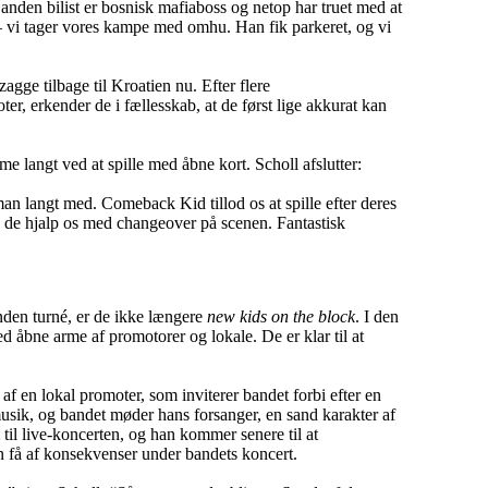
 anden bilist er bosnisk mafiaboss og netop har truet med at
 vi tager vores kampe med omhu. Han fik parkeret, og vi
zagge tilbage til Kroatien nu. Efter flere
r, erkender de i fællesskab, at de først lige akkurat kan
langt ved at spille med åbne kort. Scholl afslutter:
n langt med. Comeback Kid tillod os at spille efter deres
lv de hjalp os med changeover på scenen. Fantastisk
den turné, er de ikke længere
new kids on the block
. I den
d åbne arme af promotorer og lokale. De er klar til at
af en lokal promoter, som inviterer bandet forbi efter en
usik, og bandet møder hans forsanger, en sand karakter af
 til live-koncerten, og han kommer senere til at
n få af konsekvenser under bandets koncert.