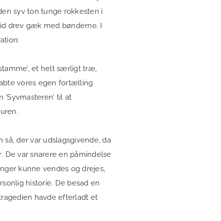
den syv ton tunge rokkesten i
tid drev gæk med bønderne. I
ation:
tamme’, et helt særligt træ,
abte vores egen fortælling
m ’Syvmasteren’ til at
uren.
 så, der var udslagsgivende, da
r
. De var snarere en påmindelse
inger kunne vendes og drejes,
ersonlig historie. De besad en
r tragedien havde efterladt et