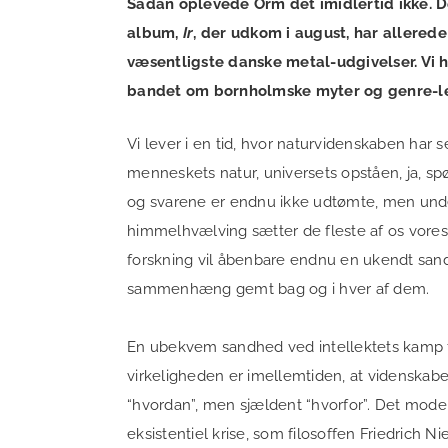
Sådan oplevede Orm det imidlertid ikke. 
album,
Ir
, der udkom i august, har allerede
væsentligste danske metal-udgivelser. Vi h
bandet om bornholmske myter og genre-l
Vi lever i en tid, hvor naturvidenskaben har 
menneskets natur, universets opståen, ja, sp
og svarene er endnu ikke udtømte, men unde
himmelhvælving sætter de fleste af os vores 
forskning vil åbenbare endnu en ukendt sand
sammenhæng gemt bag og i hver af dem.
En ubekvem sandhed ved intellektets kamp
virkeligheden er imellemtiden, at videnskab
“hvordan”, men sjældent “hvorfor”. Det mod
eksistentiel krise, som filosoffen Friedrich Nie