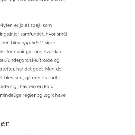
Myten er jo et spejl, som
ingslinjer samfundet, hvor småt
k den blev
opfundet,
” siger
eller formaninger om, hvordan
isser/underjordiske/trolde og
kræfter, har det godt. Men de
et blev surt, gården brændte
tede sig i havnen en kold
mindelige regler og logik have
er