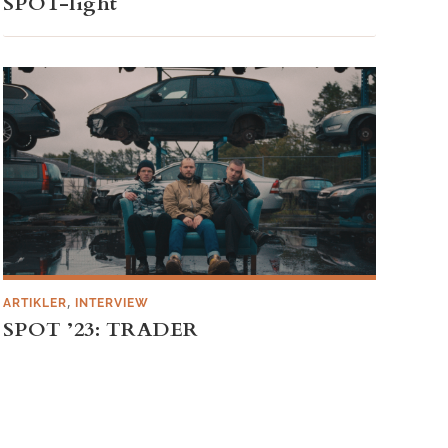
SPOT-light
,
ARTIKLER
INTERVIEW
SPOT ’23: TRADER