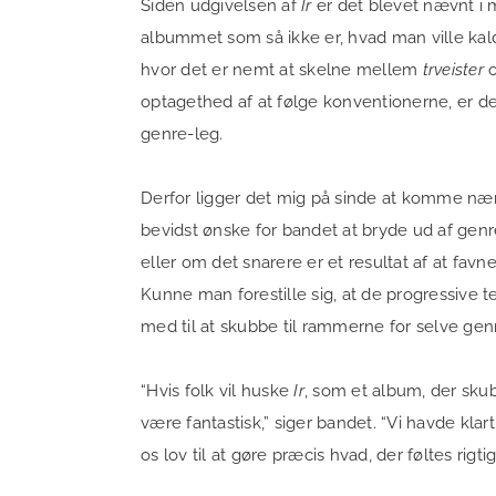
Siden udgivelsen af
Ir
er det blevet nævnt i 
albummet som så ikke er, hvad man ville kalde
hvor det er nemt at skelne mellem
trveister
o
optagethed af at følge konventionerne, er de
genre-leg.
Derfor ligger det mig på sinde at komme næ
bevidst ønske for bandet at bryde ud af ge
eller om det snarere er et resultat af at favne 
Kunne man forestille sig, at de progressive 
med til at skubbe til rammerne for selve gen
“Hvis folk vil huske
Ir
, som et album, der skub
være fantastisk,” siger bandet. “Vi havde klar
os lov til at gøre præcis hvad, der føltes ri