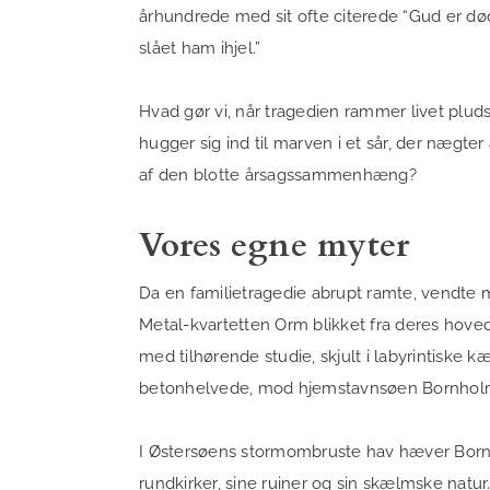
århundrede med sit ofte citerede “Gud er død
slået ham ihjel.”
Hvad gør vi, når tragedien rammer livet pluds
hugger sig ind til marven i et sår, der nægter
af den blotte årsagssammenhæng?
Vores egne myter
Da en familietragedie abrupt ramte, vendte
Metal-kvartetten Orm blikket fra deres hove
med tilhørende studie, skjult i labyrintisk
betonhelvede, mod hjemstavnsøen Bornho
I Østersøens stormombruste hav hæver Bornh
rundkirker, sine ruiner og sin skælmske natu