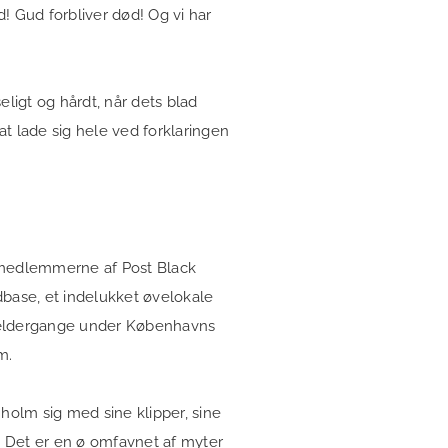
! Gud forbliver død! Og vi har
eligt og hårdt, når dets blad
 at lade sig hele ved forklaringen
 medlemmerne af Post Black
dbase, et indelukket øvelokale
e kældergange under Københavns
lm.
olm sig med sine klipper, sine
r. Det er en ø omfavnet af myter