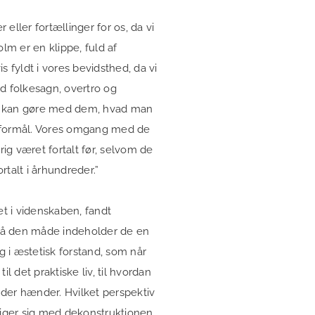
eller fortællinger for os, da vi
lm er en klippe, fuld af
is fyldt i vores bevidsthed, da vi
d folkesagn, overtro og
man kan gøre med dem, hvad man
er formål. Vores omgang med de
g været fortalt før, selvom de
rtalt i århundreder.”
et i videnskaben, fandt
På den måde indeholder de en
g i æstetisk forstand, som når
l det praktiske liv, til hvordan
, der hænder. Hvilket perspektiv
tiger sig med dekonstruktionen