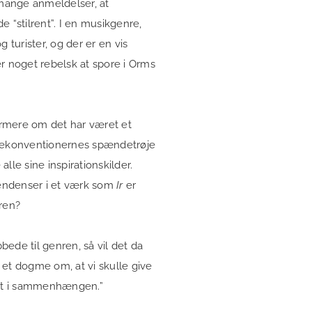
mange anmeldelser, at
 “stilrent”. I en musikgenre,
g turister, og der er en vis
r noget rebelsk at spore i Orms
rmere om det har været et
nrekonventionernes spændetrøje
alle sine inspirationskilder.
tendenser i et værk som
Ir
er
ren?
bede til genren, så vil det da
t et dogme om, at vi skulle give
gtigt i sammenhængen.”