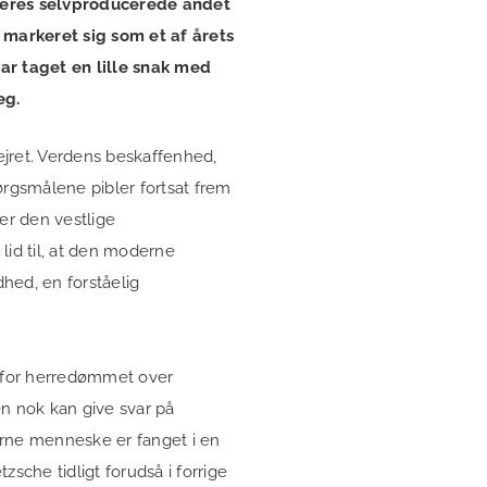
Deres selvproducerede andet
 markeret sig som et af årets
ar taget en lille snak med
eg.
sejret. Verdens beskaffenhed,
ørgsmålene pibler fortsat frem
r den vestlige
lid til, at den moderne
hed, en forståelig
 for herredømmet over
en nok kan give svar på
erne menneske er fanget i en
tzsche tidligt forudså i forrige