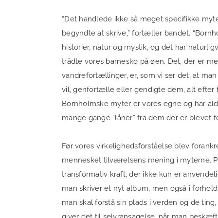
“Det handlede ikke så meget specifikke myter 
begyndte at skrive,” fortæller bandet. “Bornho
historier, natur og mystik, og det har naturligv
trådte vores barnesko på øen. Det, der er me
vandrefortællinger, er, som vi ser det, at 
vil, genfortælle eller gendigte dem, alt eft
Bornholmske myter er vores egne og har aldri
mange gange ”låner” fra dem der er blevet fo
Før vores virkelighedsforståelse blev forankr
mennesket tilværelsens mening i myterne. 
transformativ kraft, der ikke kun er anvendeli
man skriver et nyt album, men også i forhold ti
man skal forstå sin plads i verden og de ting
giver det til selvransagelse, når man beskæf