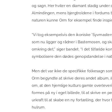
og sagn. Her hviler en diamant stadig under 
Almindingen, mens bjergtroldene i fordums 
naturen kunne Orm for eksempel finde inspir
“Vi tog eksempelvis den ikoniske ’Syvmasters
som nu ligger og rådner i Bastemosen, og sk
omkring det,” siger bandet. “I det tilfælde ko
symbolisere den dødes genopstandelse i nat
Men det var ikke de specifikke folkesagn som
Orm begyndte at skrive deres andet album,
I
om, at den hjemlige kulturs gamle overlever
formes på ny i eget billede, til at skrive en p
urkraft til at skabe en ny fortælling, der hvo
hulrum.