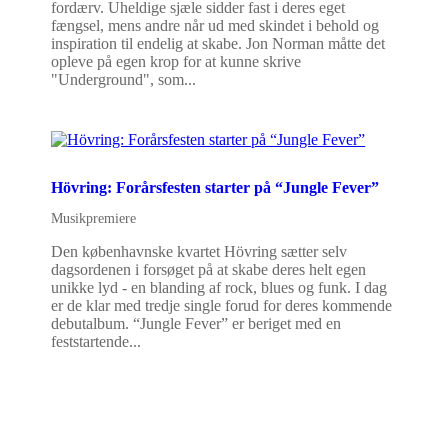
fordærv. Uheldige sjæle sidder fast i deres eget
fængsel, mens andre når ud med skindet i behold og
inspiration til endelig at skabe. Jon Norman måtte det
opleve på egen krop for at kunne skrive
"Underground", som...
Hövring: Forårsfesten starter på “Jungle Fever”
Musikpremiere
Den københavnske kvartet Hövring sætter selv
dagsordenen i forsøget på at skabe deres helt egen
unikke lyd - en blanding af rock, blues og funk. I dag
er de klar med tredje single forud for deres kommende
debutalbum. “Jungle Fever” er beriget med en
feststartende...