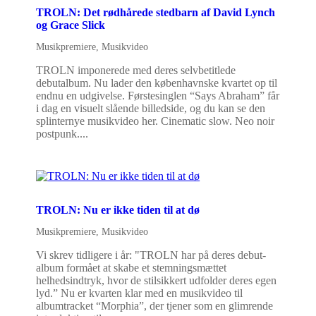
TROLN: Det rødhårede stedbarn af David Lynch
og Grace Slick
Musikpremiere
,
Musikvideo
TROLN imponerede med deres selvbetitlede
debutalbum. Nu lader den københavnske kvartet op til
endnu en udgivelse. Førstesinglen “Says Abraham” får
i dag en visuelt slående billedside, og du kan se den
splinternye musikvideo her. Cinematic slow. Neo noir
postpunk....
TROLN: Nu er ikke tiden til at dø
Musikpremiere
,
Musikvideo
Vi skrev tidligere i år: "TROLN har på deres debut-
album formået at skabe et stemningsmættet
helhedsindtryk, hvor de stilsikkert udfolder deres egen
lyd.” Nu er kvarten klar med en musikvideo til
albumtracket “Morphia”, der tjener som en glimrende