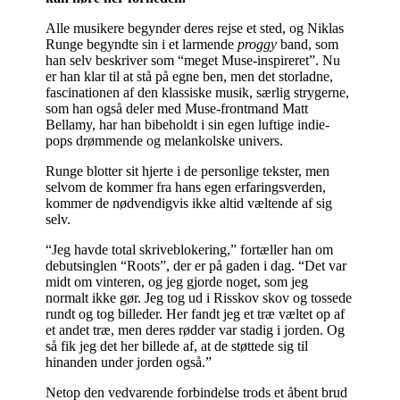
Alle musikere begynder deres rejse et sted, og Niklas
Runge begyndte sin i et larmende
proggy
band, som
han selv beskriver som “meget Muse-inspireret”. Nu
er han klar til at stå på egne ben, men det storladne,
fascinationen af den klassiske musik, særlig strygerne,
som han også deler med Muse-frontmand Matt
Bellamy, har han bibeholdt i sin egen luftige indie-
pops drømmende og melankolske univers.
Runge blotter sit hjerte i de personlige tekster, men
selvom de kommer fra hans egen erfaringsverden,
kommer de nødvendigvis ikke altid væltende af sig
selv.
“Jeg havde total skriveblokering,” fortæller han om
debutsinglen “Roots”, der er på gaden i dag. “Det var
midt om vinteren, og jeg gjorde noget, som jeg
normalt ikke gør. Jeg tog ud i Risskov skov og tossede
rundt og tog billeder. Her fandt jeg et træ væltet op af
et andet træ, men deres rødder var stadig i jorden. Og
så fik jeg det her billede af, at de støttede sig til
hinanden under jorden også.”
Netop den vedvarende forbindelse trods et åbent brud