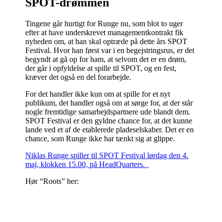
SPOT-drømmen
Tingene går hurtigt for Runge nu, som blot to uger
efter at have underskrevet managementkontrakt fik
nyheden om, at han skal optræde på dette års SPOT
Festival. Hvor han først var i en begejstringsrus, er det
begyndt at gå op for ham, at selvom det er en drøm,
der går i opfyldelse at spille til SPOT, og en fest,
kræver det også en del forarbejde.
For det handler ikke kun om at spille for et nyt
publikum, det handler også om at sørge for, at der står
nogle fremtidige samarbejdspartnere ude blandt dem.
SPOT Festival er den gyldne chance for, at det kunne
lande ved et af de etablerede pladeselskaber. Det er en
chance, som Runge ikke har tænkt sig at glippe.
Niklas Runge spiller til SPOT Festival lørdag den 4.
maj, klokken 15.00, på HeadQuarters.
Hør “Roots” her: