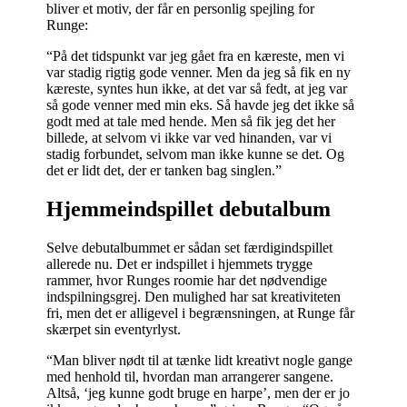
bliver et motiv, der får en personlig spejling for
Runge:
“På det tidspunkt var jeg gået fra en kæreste, men vi
var stadig rigtig gode venner. Men da jeg så fik en ny
kæreste, syntes hun ikke, at det var så fedt, at jeg var
så gode venner med min eks. Så havde jeg det ikke så
godt med at tale med hende. Men så fik jeg det her
billede, at selvom vi ikke var ved hinanden, var vi
stadig forbundet, selvom man ikke kunne se det. Og
det er lidt det, der er tanken bag singlen.”
Hjemmeindspillet debutalbum
Selve debutalbummet er sådan set færdigindspillet
allerede nu. Det er indspillet i hjemmets trygge
rammer, hvor Runges roomie har det nødvendige
indspilningsgrej. Den mulighed har sat kreativiteten
fri, men det er alligevel i begrænsningen, at Runge får
skærpet sin eventyrlyst.
“Man bliver nødt til at tænke lidt kreativt nogle gange
med henhold til, hvordan man arrangerer sangene.
Altså, ‘jeg kunne godt bruge en harpe’, men der er jo