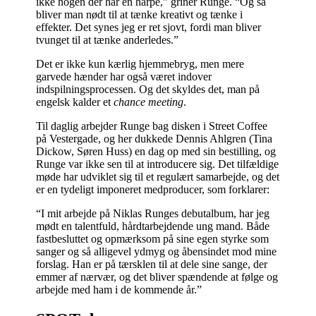
ikke nogen der har en harpe,” griner Runge. “Og så
bliver man nødt til at tænke kreativt og tænke i
effekter. Det synes jeg er ret sjovt, fordi man bliver
tvunget til at tænke anderledes.”
Det er ikke kun kærlig hjemmebryg, men mere
garvede hænder har også været indover
indspilningsprocessen. Og det skyldes det, man på
engelsk kalder et
chance meeting
.
Til daglig arbejder Runge bag disken i Street Coffee
på Vestergade, og her dukkede Dennis Ahlgren (Tina
Dickow, Søren Huss) en dag op med sin bestilling, og
Runge var ikke sen til at introducere sig. Det tilfældige
møde har udviklet sig til et regulært samarbejde, og det
er en tydeligt imponeret medproducer, som forklarer:
“I mit arbejde på Niklas Runges debutalbum, har jeg
mødt en talentfuld, hårdtarbejdende ung mand. Både
fastbesluttet og opmærksom på sine egen styrke som
sanger og så alligevel ydmyg og åbensindet mod mine
forslag. Han er på tærsklen til at dele sine sange, der
emmer af nærvær, og det bliver spændende at følge og
arbejde med ham i de kommende år.”