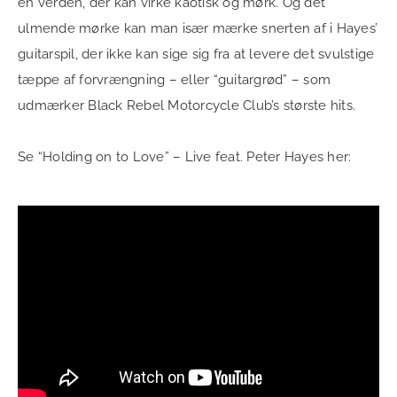
en verden, der kan virke kaotisk og mørk. Og det
ulmende mørke kan man især mærke snerten af i Hayes’
guitarspil, der ikke kan sige sig fra at levere det svulstige
tæppe af forvrængning – eller “guitargrød” – som
udmærker Black Rebel Motorcycle Club’s største hits.
Se “Holding on to Love” – Live feat. Peter Hayes her: