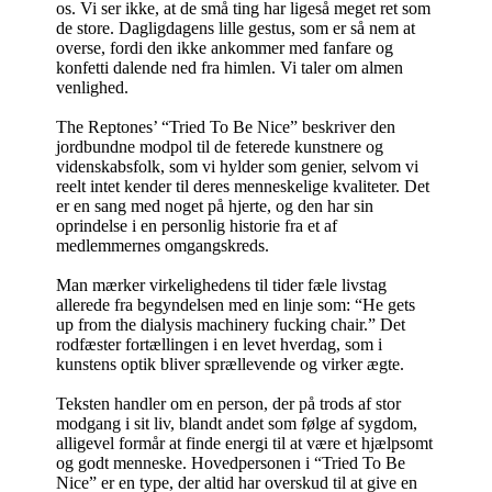
os. Vi ser ikke, at de små ting har ligeså meget ret som
de store. Dagligdagens lille gestus, som er så nem at
overse, fordi den ikke ankommer med fanfare og
konfetti dalende ned fra himlen. Vi taler om almen
venlighed.
The Reptones’ “Tried To Be Nice” beskriver den
jordbundne modpol til de feterede kunstnere og
videnskabsfolk, som vi hylder som genier, selvom vi
reelt intet kender til deres menneskelige kvaliteter. Det
er en sang med noget på hjerte, og den har sin
oprindelse i en personlig historie fra et af
medlemmernes omgangskreds.
Man mærker virkelighedens til tider fæle livstag
allerede fra begyndelsen med en linje som: “He gets
up from the dialysis machinery fucking chair.” Det
rodfæster fortællingen i en levet hverdag, som i
kunstens optik bliver sprællevende og virker ægte.
Teksten handler om en person, der på trods af stor
modgang i sit liv, blandt andet som følge af sygdom,
alligevel formår at finde energi til at være et hjælpsomt
og godt menneske. Hovedpersonen i “Tried To Be
Nice” er en type, der altid har overskud til at give en