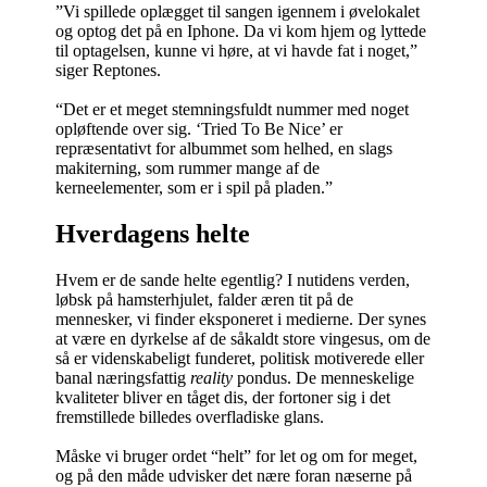
”Vi spillede oplægget til sangen igennem i øvelokalet
og optog det på en Iphone. Da vi kom hjem og lyttede
til optagelsen, kunne vi høre, at vi havde fat i noget,”
siger Reptones.
“Det er et meget stemningsfuldt nummer med noget
opløftende over sig. ‘Tried To Be Nice’ er
repræsentativt for albummet som helhed, en slags
makiterning, som rummer mange af de
kerneelementer, som er i spil på pladen.”
Hverdagens helte
Hvem er de sande helte egentlig? I nutidens verden,
løbsk på hamsterhjulet, falder æren tit på de
mennesker, vi finder eksponeret i medierne. Der synes
at være en dyrkelse af de såkaldt store vingesus, om de
så er videnskabeligt funderet, politisk motiverede eller
banal næringsfattig
reality
pondus. De menneskelige
kvaliteter bliver en tåget dis, der fortoner sig i det
fremstillede billedes overfladiske glans.
Måske vi bruger ordet “helt” for let og om for meget,
og på den måde udvisker det nære foran næserne på