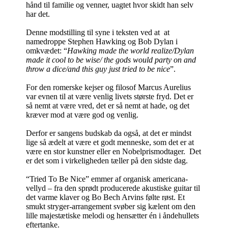
hånd til familie og venner, uagtet hvor skidt han selv
har det.
Denne modstilling til syne i teksten ved at at
namedroppe Stephen Hawking og Bob Dylan i
omkvædet: “
Hawking made the world realize/Dylan
made it cool to be wise/ the gods would party on and
throw a dice/and this guy just tried to be nice
”.
For den romerske kejser og filosof Marcus Aurelius
var evnen til at være venlig livets største fryd. Det er
så nemt at være vred, det er så nemt at hade, og det
kræver mod at være god og venlig.
Derfor er sangens budskab da også, at det er mindst
lige så ædelt at være et godt menneske, som det er at
være en stor kunstner eller en Nobelprismodtager. Det
er det som i virkeligheden tæller på den sidste dag.
“Tried To Be Nice” emmer af organisk americana-
vellyd – fra den sprødt producerede akustiske guitar til
det varme klaver og Bo Bech Arvins følte røst. Et
smukt stryger-arrangement svøber sig kælent om den
lille majestætiske melodi og hensætter én i åndehullets
eftertanke.