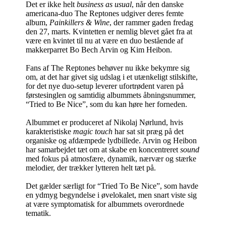
Det er ikke helt
business as usual
, når den danske
americana-duo The Reptones udgiver deres femte
album,
Painkillers & Wine
, der rammer gaden fredag
den 27, marts. Kvintetten er nemlig blevet gået fra at
være en kvintet til nu at være en duo bestående af
makkerparret Bo Bech Arvin og Kim Heibon.
Fans af The Reptones behøver nu ikke bekymre sig
om, at det har givet sig udslag i et utænkeligt stilskifte,
for det nye duo-setup leverer ufortrødent varen på
førstesinglen og samtidig albummets åbningsnummer,
“Tried to Be Nice”, som du kan høre her forneden.
Albummet er produceret af Nikolaj Nørlund, hvis
karakteristiske
magic touch
har sat sit præg på det
organiske og afdæmpede lydbillede. Arvin og Heibon
har samarbejdet tæt om at skabe en koncentreret
sound
med fokus på atmosfære, dynamik, nærvær og stærke
melodier, der trækker lytteren helt tæt på.
Det gælder særligt for “Tried To Be Nice”, som havde
en ydmyg begyndelse i øvelokalet, men snart viste sig
at være symptomatisk for albummets overordnede
tematik.