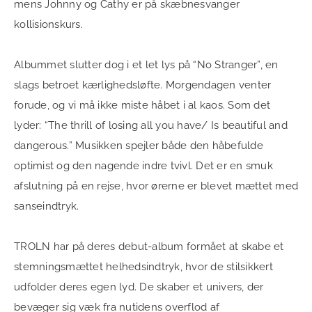
mens Johnny og Cathy er på skæbnesvanger
kollisionskurs.
Albummet slutter dog i et let lys på “No Stranger”, en
slags betroet kærlighedsløfte. Morgendagen venter
forude, og vi må ikke miste håbet i al kaos. Som det
lyder: “The thrill of losing all you have/ Is beautiful and
dangerous.” Musikken spejler både den håbefulde
optimist og den nagende indre tvivl. Det er en smuk
afslutning på en rejse, hvor ørerne er blevet mættet med
sanseindtryk.
TROLN har på deres debut-album formået at skabe et
stemningsmættet helhedsindtryk, hvor de stilsikkert
udfolder deres egen lyd. De skaber et univers, der
bevæger sig væk fra nutidens overflod af