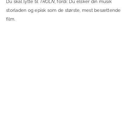
Du skal lytte til
TROLN
, fordi: Du elsker din musik
storladen og episk som de største, mest besættende
film.