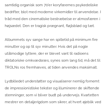
samtidig organisk som 70’er koryfæernes psykedeliske
bedrifter, blot med moderne virkemidler til anvendelse. I
tråd med den cinematiske bestræbelse er atmosfæren i
højsædet. Den er tragisk prægnant, fløjlsblød og tæt.
Albummets syv sange har en spilletid på minimum fire
minutter og op til syv minutter. Hvis det på nogle
utålmodige lyttere, der er blevet vant til radioens
diktatoriske omkvædsræs, synes som lang tid, må det til
TROLNs ros fremhæves, at tiden anvendes maksimalt.
Lydbilledet understøtter og visualiserer nemlig fornemt
de impressionistiske tekster og illuminerer de skiftende
stemninger, som vi bliver budt på undervejs. Kvartetten
mestrer en detaljerigdom som sikrer, at hvert øjeblik ved