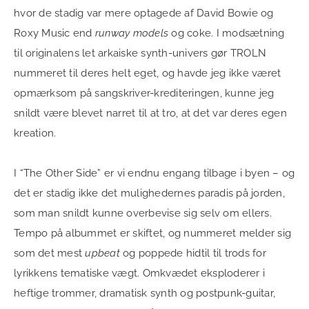
hvor de stadig var mere optagede af David Bowie og
Roxy Music end
runway models
og coke. I modsætning
til originalens let arkaiske synth-univers gør TROLN
nummeret til deres helt eget, og havde jeg ikke været
opmærksom på sangskriver-krediteringen, kunne jeg
snildt være blevet narret til at tro, at det var deres egen
kreation.
I “The Other Side” er vi endnu engang tilbage i byen – og
det er stadig ikke det mulighedernes paradis på jorden,
som man snildt kunne overbevise sig selv om ellers.
Tempo på albummet er skiftet, og nummeret melder sig
som det mest
upbeat
og poppede hidtil til trods for
lyrikkens tematiske vægt. Omkvædet eksploderer i
heftige trommer, dramatisk synth og postpunk-guitar,