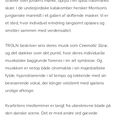
svæver over jordens mørke, oplyst i en spids halvmånes
skær. I de underjordiske katakomber hersker Morrison’s
jungianske mareridt i et galleri af skiftende masker. Vi er
et sted, hvor individuel erindring langsomt opløses og
smelter sammen med verdensaltet.
TROLN beskriver selv deres musik som
Cinematic Slow
,
og det dækker over det punkt, hvor deres individuelle
musikalske baggrunde forenes i en art symbiose. Og
musikken er netop både cinematisk i sin majestætiske
fylde, hypnotiserende i sit tempo og lokkende med sin
besnærende vokal, der klinger velstemt med sjælens
urolige afkroge.
Kvartetens medlemmer er langt fra ubeskrevne blade på
den danske scene. Det er med andre ord garvede