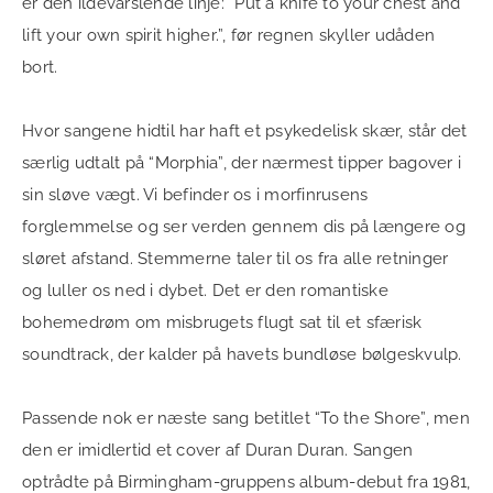
er den ildevarslende linje: “Put a knife to your chest and
lift your own spirit higher.”, før regnen skyller udåden
bort.
Hvor sangene hidtil har haft et psykedelisk skær, står det
særlig udtalt på “Morphia”, der nærmest tipper bagover i
sin sløve vægt. Vi befinder os i morfinrusens
forglemmelse og ser verden gennem dis på længere og
sløret afstand. Stemmerne taler til os fra alle retninger
og luller os ned i dybet. Det er den romantiske
bohemedrøm om misbrugets flugt sat til et sfærisk
soundtrack, der kalder på havets bundløse bølgeskvulp.
Passende nok er næste sang betitlet “To the Shore”, men
den er imidlertid et cover af Duran Duran. Sangen
optrådte på Birmingham-gruppens album-debut fra 1981,