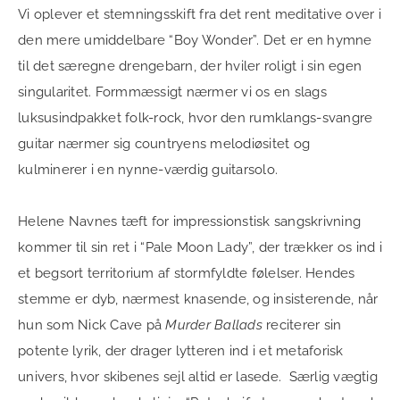
Vi oplever et stemningsskift fra det rent meditative over i
den mere umiddelbare “Boy Wonder”. Det er en hymne
til det særegne drengebarn, der hviler roligt i sin egen
singularitet. Formmæssigt nærmer vi os en slags
luksusindpakket folk-rock, hvor den rumklangs-svangre
guitar nærmer sig countryens melodiøsitet og
kulminerer i en nynne-værdig guitarsolo.
Helene Navnes tæft for impressionstisk sangskrivning
kommer til sin ret i “Pale Moon Lady”, der trækker os ind i
et begsort territorium af stormfyldte følelser. Hendes
stemme er dyb, nærmest knasende, og insisterende, når
hun som Nick Cave på
Murder Ballads
reciterer sin
potente lyrik, der drager lytteren ind i et metaforisk
univers, hvor skibenes sejl altid er lasede. Særlig vægtig