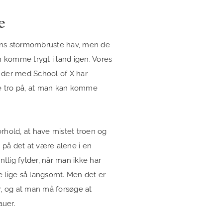
e
ens stormombruste hav, men de
n komme trygt i land igen. Vores
 der med School of X har
e tro på, at man kan komme
forhold, at have mistet troen og
e på det at være alene i en
ig fylder, når man ikke har
e lige så langsomt. Men det er
, og at man må forsøge at
tauer.