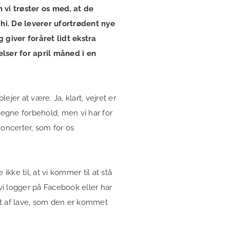
n vi trøster os med, at de
 hi. De leverer ufortrødent nye
 giver foråret lidt ekstra
elser for april måned i en
jer at være. Ja, klart, vejret er
 egne forbehold, men vi har for
ncerter, som for os
ke til, at vi kommer til at stå
i logger på Facebook eller har
et af lave, som den er kommet