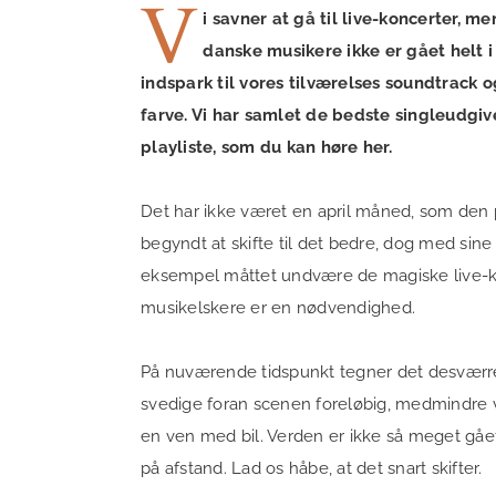
V
i savner at gå til live-koncerter, me
danske musikere ikke er gået helt i
indspark til vores tilværelses soundtrack og
farve. Vi har samlet de bedste singleudgiv
playliste, som du kan høre her.
Det har ikke været en april måned, som den ple
begyndt at skifte til det bedre, dog med sine
eksempel måttet undvære de magiske live-ko
musikelskere er en nødvendighed.
På nuværende tidspunkt tegner det desværre ik
svedige foran scenen foreløbig, medmindre v
en ven med bil. Verden er ikke så meget gå
på afstand. Lad os håbe, at det snart skifter.