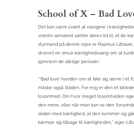
School of X – Bad Lov
Det kan være svært at navigere i kærlighed
viseste sømænd sætter deres lid til, at de ka
styrmand på denne rejse er Rasmus Littauer,
skrevet en smuk kærlighedssang om at turd
igennem de dårlige perioder.
“‘Bad love’ handler om at føle sig alene i et 
måske også tilliden. For mig er den et billed
tosomhed. Om hvor meget tosomheden egentl
den mere, eller når man kan se den forsvind
sådan med kærlighed, at den kommer og går
kæmpe sig tilbage til kærligheden,” siger Lit