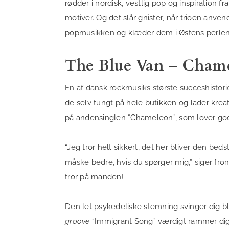
rødder i nordisk, vestlig pop og inspiration fr
motiver. Og det slår gnister, når trioen anve
popmusikken og klæder dem i Østens perlen
The Blue Van – Cham
En af dansk rockmusiks største succeshistorie
de selv tungt på hele butikken og lader kreat
på andensinglen “Chameleon”, som lover go
“Jeg tror helt sikkert, det her bliver den bed
måske bedre, hvis du spørger mig,” siger fr
tror på manden!
Den let psykedeliske stemning svinger dig bli
groove
“Immigrant Song” værdigt rammer di