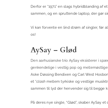
Derfor er “1971” en slags hybridblanding af e
sammen, og en spruttende laptop, der gør si
Vi kan forvente en lind strøm af singler, fø
os!
AySay – Glød
Den aarhusianske trio AySay eksisterer i sp
genkendelige i vestlig pop og mellemøstlige
Aske Døssing Bendixen og Carl West Hosbond
et “
clash
mellem tyrkiske og vestlige musiktra
sammen til lyd der henvender sig til begge k
På deres nye single, “Glød”, skaber AySay e