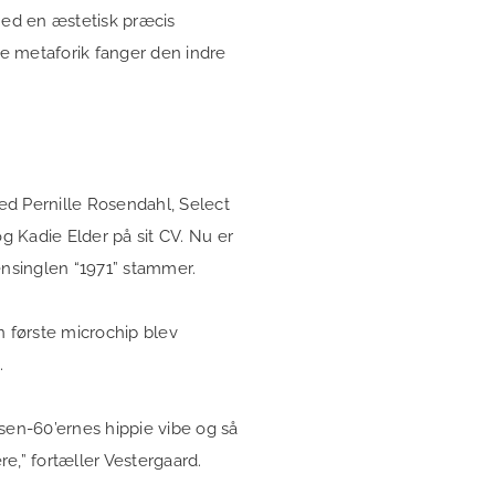
ed en æstetisk præcis
ge metaforik fanger den indre
d Pernille Rosendahl, Select
 Kadie Elder på sit CV. Nu er
ensinglen “1971” stammer.
en første microchip blev
.
sen-60’ernes hippie vibe og så
e,” fortæller Vestergaard.