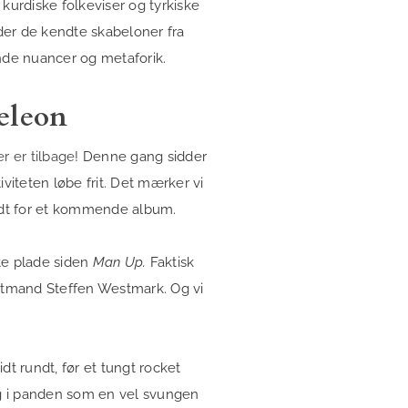
a kurdiske folkeviser og tyrkiske
nder de kendte skabeloner fra
de nuancer og metaforik.
eleon
r er tilbage!
Denne gang sidder
iviteten løbe frit. Det mærker vi
dt for et kommende album.
ste plade siden
Man Up.
Faktisk
ontmand Steffen Westmark. Og vi
dt rundt, før et tungt rocket
g i panden som en vel svungen