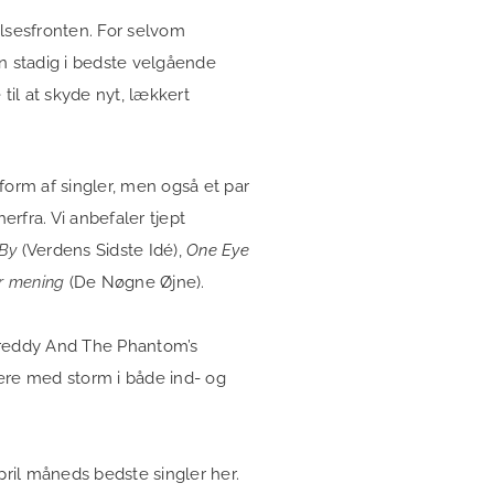
elsesfronten. For selvom
n stadig i bedste velgående
til at skyde nyt, lækkert
form af singler, men også et par
erfra. Vi anbefaler tjept
 By
(Verdens Sidste Idé),
One Eye
er mening
(De Nøgne Øjne).
Freddy And The Phantom’s
ere med storm i både ind- og
pril måneds bedste singler her.