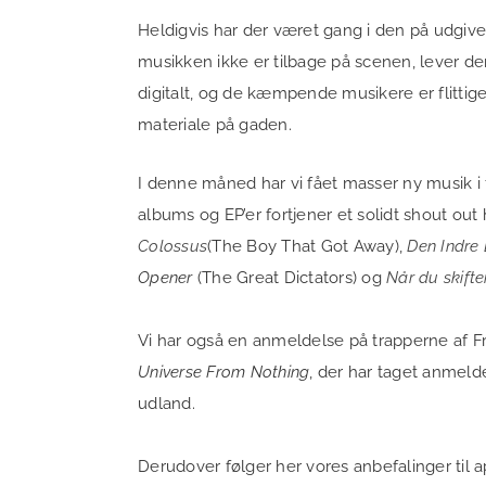
Heldigvis har der været gang i den på udgiv
musikken ikke er tilbage på scenen, lever de
digitalt, og de kæmpende musikere er flittige 
materiale på gaden.
I denne måned har vi fået masser ny musik i 
albums og EP’er fortjener et solidt shout out h
Colossus
(The Boy That Got Away),
Den Indre
Opener
(The Great Dictators) og
Når du skift
Vi har også en anmeldelse på trapperne af 
Universe From Nothing
, der har taget anmeld
udland.
Derudover følger her vores anbefalinger til a