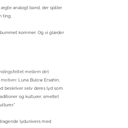
t ægte analogt band, der spiller
n ting.
r albummet kommer. Og vi glæder
ændingsfeltet mellem det
 motiver.
Luna Bulow Ersahin,
 beskriver selv deres lyd som
ditioner og kulturer, smeltet
ulturer.”
t dragende lydunivers med